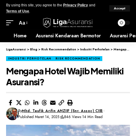
By using this site, you agree to the
Privacy Policy
and
Accept
Terms of Use
.
Aa
Home
Asuransi Kendaraan Bermotor
Asuransi Pe
LigaAsuransi
>
Blog
>
Risk Recommendation
>
Industri Perhotelan
>
Mengapa Hotel Wajib Memiliki Asuransi?
INDUSTRI PERHOTELAN
RISK RECOMMENDATION
Mengapa Hotel Wajib Memiliki
Asuransi?
By
Mhd. Taufik Arifin ANZIIF (Snr. Assoc) CIIB
Published Maret 14, 2025
846 Views
14 Min Read