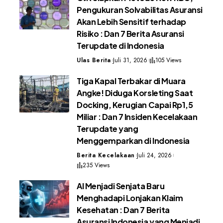
Pengukuran Solvabilitas Asuransi
Akan Lebih Sensitif terhadap
Risiko : Dan 7 Berita Asuransi
Terupdate di Indonesia
Ulas Berita
Juli 31, 2026
105 Views
Tiga Kapal Terbakar di Muara
Angke! Diduga Korsleting Saat
Docking, Kerugian Capai Rp1,5
Miliar : Dan 7 Insiden Kecelakaan
Terupdate yang
Menggemparkan di Indonesia
Berita Kecelakaan
Juli 24, 2026
235 Views
AI Menjadi Senjata Baru
Menghadapi Lonjakan Klaim
Kesehatan : Dan 7 Berita
Asuransi Indonesia yang Menjadi