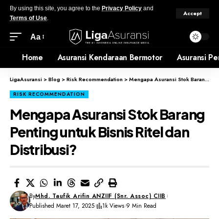
By using this site, you agree to the
Privacy Policy
and
Accept
Terms of Use
.
Aa
Home
Asuransi Kendaraan Bermotor
Asuransi Pe
LigaAsuransi
>
Blog
>
Risk Recommendation
>
Mengapa Asuransi Stok Barang Penting untuk Bisnis Ritel dan Distribusi?
RISK RECOMMENDATION
Mengapa Asuransi Stok Barang
Penting untuk Bisnis Ritel dan
Distribusi?
By
Mhd. Taufik Arifin ANZIIF (Snr. Assoc) CIIB
Published Maret 17, 2025
1k Views
9 Min Read