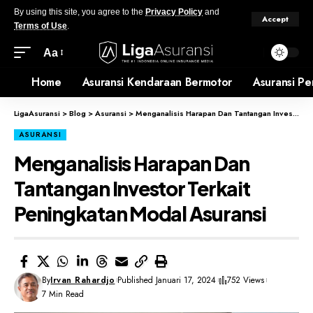
By using this site, you agree to the
Privacy Policy
and
Accept
Terms of Use
.
Aa
Home
Asuransi Kendaraan Bermotor
Asuransi Pe
LigaAsuransi
>
Blog
>
Asuransi
>
Menganalisis Harapan Dan Tantangan Investor Terkait Peningkatan Modal Asuransi
ASURANSI
Menganalisis Harapan Dan
Tantangan Investor Terkait
Peningkatan Modal Asuransi
By
Irvan Rahardjo
Published Januari 17, 2024
752 Views
7 Min Read