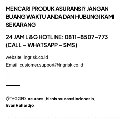
—
MENCARI PRODUK ASURANSI? JANGAN
BUANG WAKTU ANDA DAN HUBUNGI KAMI
SEKARANG
24 JAM L&G HOTLINE:
0811-8507-773
(CALL – WHATSAPP – SMS)
website: lngrisk.co.id
Email: customer.support@lngrisk.co.id
—
TAGGED:
asuransi
bisnis asuransi indonesia
Irvan Rahardjo