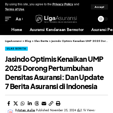
By using this site, you agree to the
Privacy Policy
and
Accept
Terms of Use
.
Aa
Home
Asuransi Kendaraan Bermotor
Asuransi Pe
LigaAsuransi
>
Blog
>
Ulas Berita
>
Jasindo Optimis Kenaikan UMP 2025 Dorong Pertumbuhan Densitas Asuransi: Dan Update 7 Berita Asuransi di Indonesia
ULAS BERITA
Jasindo Optimis Kenaikan UMP
2025 Dorong Pertumbuhan
Densitas Asuransi: Dan Update
7 Berita Asuransi di Indonesia
By
Intan Aulia
Published November 25, 2024
2.1k Views