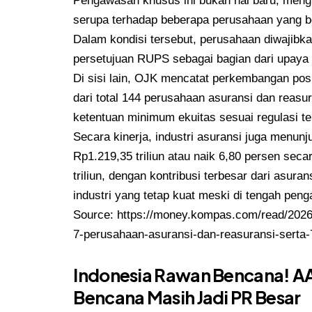
Pengawasan khusus ini bukan hal baru, meng
serupa terhadap beberapa perusahaan yang 
Dalam kondisi tersebut, perusahaan diwajib
persetujuan RUPS sebagai bagian dari upaya
Di sisi lain, OJK mencatat perkembangan posi
dari total 144 perusahaan asuransi dan reasu
ketentuan minimum ekuitas sesuai regulasi te
Secara kinerja, industri asuransi juga menun
Rp1.219,35 triliun atau naik 6,80 persen sec
triliun, dengan kontribusi terbesar dari asur
industri yang tetap kuat meski di tengah peng
Source:
https://money.kompas.com/read/202
7-perusahaan-asuransi-dan-reasuransi-serta-
Indonesia Rawan Bencana! AA
Bencana Masih Jadi PR Besar