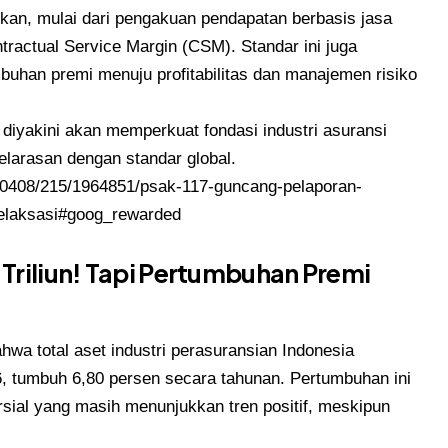
kan, mulai dari pengakuan pendapatan berbasis jasa
ractual Service Margin (CSM). Standar ini juga
buhan premi menuju profitabilitas dan manajemen risiko
iyakini akan memperkuat fondasi industri asuransi
selarasan dengan standar global.
0260408/215/1964851/psak-117-guncang-pelaporan-
relaksasi#goog_rewarded
 Triliun! Tapi Pertumbuhan Premi
wa total aset industri perasuransian Indonesia
6, tumbuh 6,80 persen secara tahunan. Pertumbuhan ini
rsial yang masih menunjukkan tren positif, meskipun