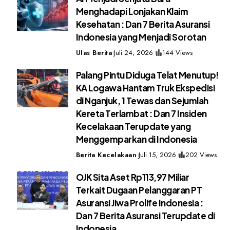
Menghadapi Lonjakan Klaim
Kesehatan : Dan 7 Berita Asuransi
Indonesia yang Menjadi Sorotan
Ulas Berita
Juli 24, 2026
144 Views
Palang Pintu Diduga Telat Menutup!
KA Logawa Hantam Truk Ekspedisi
di Nganjuk, 1 Tewas dan Sejumlah
Kereta Terlambat : Dan 7 Insiden
Kecelakaan Terupdate yang
Menggemparkan di Indonesia
Berita Kecelakaan
Juli 15, 2026
202 Views
OJK Sita Aset Rp113,97 Miliar
Terkait Dugaan Pelanggaran PT
Asuransi Jiwa Prolife Indonesia :
Dan 7 Berita Asuransi Terupdate di
Indonesia