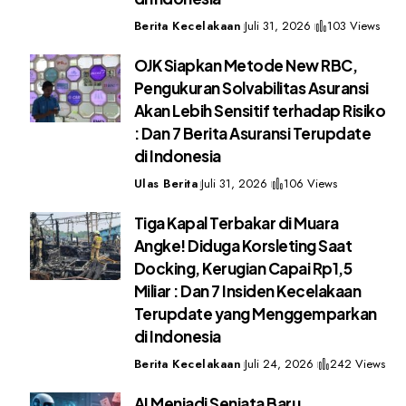
Berita Kecelakaan
Juli 31, 2026
103 Views
OJK Siapkan Metode New RBC,
Pengukuran Solvabilitas Asuransi
Akan Lebih Sensitif terhadap Risiko
: Dan 7 Berita Asuransi Terupdate
di Indonesia
Ulas Berita
Juli 31, 2026
106 Views
Tiga Kapal Terbakar di Muara
Angke! Diduga Korsleting Saat
Docking, Kerugian Capai Rp1,5
Miliar : Dan 7 Insiden Kecelakaan
Terupdate yang Menggemparkan
di Indonesia
Berita Kecelakaan
Juli 24, 2026
242 Views
AI Menjadi Senjata Baru