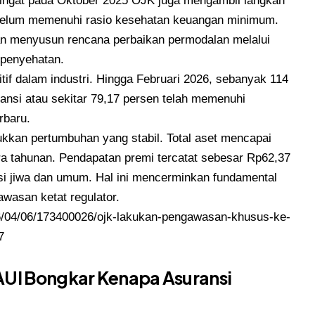
ingat pada Oktober 2025 OJK juga mengambil langkah
belum memenuhi rasio kesehatan keuangan minimum.
kan menyusun rencana perbaikan permodalan melalui
 penyehatan.
tif dalam industri. Hingga Februari 2026, sebanyak 114
ransi atau sekitar 79,17 persen telah memenuhi
rbaru.
jukkan pertumbuhan yang stabil. Total aset mencapai
ara tahunan. Pendapatan premi tercatat sebesar Rp62,37
ansi jiwa dan umum. Hal ini mencerminkan fundamental
awasan ketat regulator.
6/04/06/173400026/ojk-lakukan-pengawasan-khusus-ke-
7
UI Bongkar Kenapa Asuransi