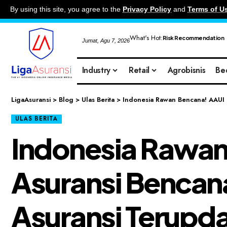
By using this site, you agree to the
Privacy Policy
and
Terms of U
What's Hot:
Risk Recommendation
Jumat, Agu 7, 2026
Industry
Retail
Agrobisnis
Be
LigaAsuransi
>
Blog
>
Ulas Berita
>
Indonesia Rawan Bencana! AAUI B
ULAS BERITA
Indonesia Rawan
Asuransi Bencana
Asuransi Terupda