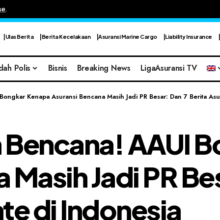
se
.
Ulas Berita
Berita Kecelakaan
Asuransi Marine Cargo
Liability Insurance
dah Polis
Bisnis
Breaking News
LigaAsuransi TV
ongkar Kenapa Asuransi Bencana Masih Jadi PR Besar: Dan 7 Berita Asu
 Bencana! AAUI B
 Masih Jadi PR Bes
te di Indonesia