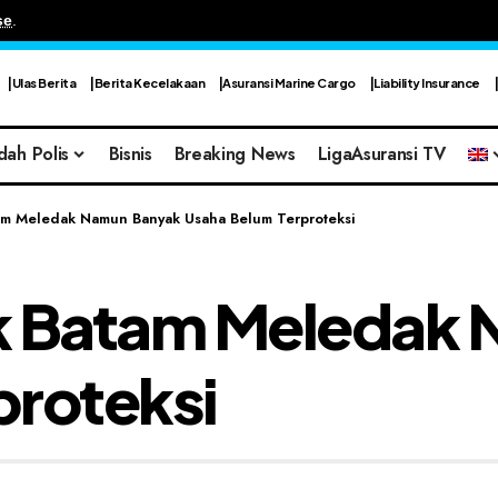
se
.
Ulas Berita
Berita Kecelakaan
Asuransi Marine Cargo
Liability Insurance
dah Polis
Bisnis
Breaking News
LigaAsuransi TV
atam Meledak Namun Banyak Usaha Belum Terproteksi
tik Batam Meledak
proteksi