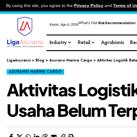
By using this site, you agree to the
Privacy Policy
and
Terms of U
What's Hot:
Risk Recommendation
Kamis, Agu 6, 2026
Industry
Retail
Agrobisnis
Be
LigaAsuransi
>
Blog
>
Asuransi Marine Cargo
>
Aktivitas Logistik B
ASURANSI MARINE CARGO
Aktivitas Logis
Usaha Belum Ter