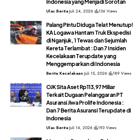
Indonesia yang Menjadi Sorotan
Ulas Berita
Juli 24, 2026
136 Views
Palang Pintu Diduga Telat Menutup!
KA Logawa Hantam Truk Ekspedisi
di Nganjuk, 1 Tewas dan Sejumlah
Kereta Terlambat : Dan 7 Insiden
Kecelakaan Terupdate yang
Menggemparkan di Indonesia
Berita Kecelakaan
Juli 15, 2026
189 Views
OJK Sita Aset Rp113,97 Miliar
Terkait Dugaan Pelanggaran PT
Asuransi Jiwa Prolife Indonesia :
Dan 7 Berita Asuransi Terupdate di
Indonesia
Ulas Berita
Juli 14, 2026
193 Views