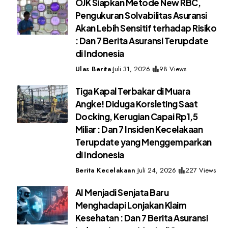
OJK Siapkan Metode New RBC,
Pengukuran Solvabilitas Asuransi
Akan Lebih Sensitif terhadap Risiko
: Dan 7 Berita Asuransi Terupdate
di Indonesia
Ulas Berita
Juli 31, 2026
98 Views
Tiga Kapal Terbakar di Muara
Angke! Diduga Korsleting Saat
Docking, Kerugian Capai Rp1,5
Miliar : Dan 7 Insiden Kecelakaan
Terupdate yang Menggemparkan
di Indonesia
Berita Kecelakaan
Juli 24, 2026
227 Views
AI Menjadi Senjata Baru
Menghadapi Lonjakan Klaim
Kesehatan : Dan 7 Berita Asuransi