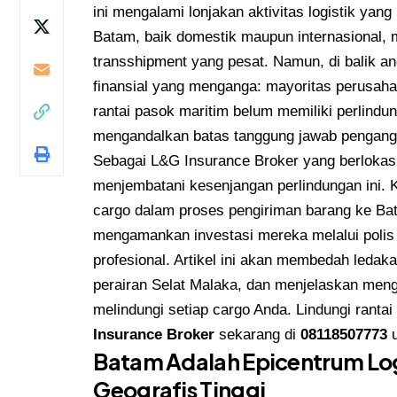
ini mengalami lonjakan aktivitas logistik yan
Batam, baik domestik maupun internasional,
transshipment yang pesat. Namun, di balik a
finansial yang menganga: mayoritas perusaha
rantai pasok maritim belum memiliki perlind
mengandalkan batas tanggung jawab pengangk
Sebagai L&G Insurance Broker yang berlokasi 
menjembatani kesenjangan perlindungan ini. 
cargo dalam proses pengiriman barang ke Ba
mengamankan investasi mereka melalui polis 
profesional. Artikel ini akan membedah ledakan
perairan Selat Malaka, dan menjelaskan meng
melindungi setiap cargo Anda. Lindungi rantai
Insurance Broker
sekarang di
08118507773
u
Batam Adalah Epicentrum Log
Geografis Tinggi