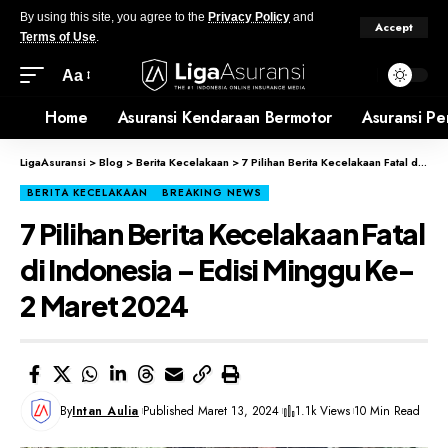
By using this site, you agree to the
Privacy Policy
and
Accept
Terms of Use
.
Aa
Home
Asuransi Kendaraan Bermotor
Asuransi Pe
LigaAsuransi
>
Blog
>
Berita Kecelakaan
>
7 Pilihan Berita Kecelakaan Fatal di Indonesia – Edisi Minggu Ke-2 Maret 2024
BERITA KECELAKAAN
BREAKING NEWS
7 Pilihan Berita Kecelakaan Fatal
di Indonesia – Edisi Minggu Ke-
2 Maret 2024
By
Intan Aulia
Published Maret 13, 2024
1.1k Views
10 Min Read