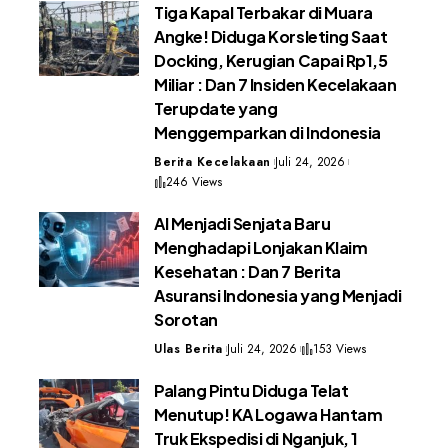
Tiga Kapal Terbakar di Muara
Angke! Diduga Korsleting Saat
Docking, Kerugian Capai Rp1,5
Miliar : Dan 7 Insiden Kecelakaan
Terupdate yang
Menggemparkan di Indonesia
Berita Kecelakaan
Juli 24, 2026
246 Views
AI Menjadi Senjata Baru
Menghadapi Lonjakan Klaim
Kesehatan : Dan 7 Berita
Asuransi Indonesia yang Menjadi
Sorotan
Ulas Berita
Juli 24, 2026
153 Views
Palang Pintu Diduga Telat
Menutup! KA Logawa Hantam
Truk Ekspedisi di Nganjuk, 1