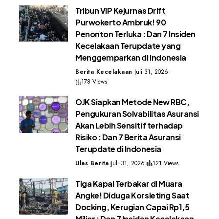
Tribun VIP Kejurnas Drift
Purwokerto Ambruk! 90
Penonton Terluka : Dan 7 Insiden
Kecelakaan Terupdate yang
Menggemparkan di Indonesia
Berita Kecelakaan
Juli 31, 2026
178 Views
OJK Siapkan Metode New RBC,
Pengukuran Solvabilitas Asuransi
Akan Lebih Sensitif terhadap
Risiko : Dan 7 Berita Asuransi
Terupdate di Indonesia
Ulas Berita
Juli 31, 2026
121 Views
Tiga Kapal Terbakar di Muara
Angke! Diduga Korsleting Saat
Docking, Kerugian Capai Rp1,5
Miliar : Dan 7 Insiden Kecelakaan