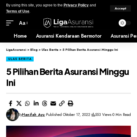
By using this site, you agree to the
Privacy Policy
and
Accept
Terms of Use
.
Aa
Home
Asuransi Kendaraan Bermotor
Asuransi Pe
LigaAsuransi
>
Blog
>
Ulas Berita
>
5 Pilihan Berita Asuransi Minggu Ini
ULAS BERITA
5 Pilihan Berita Asuransi Minggu
Ini
By
Hanifah Ayu
Published Oktober 17, 2022
553 Views
0 Min Read