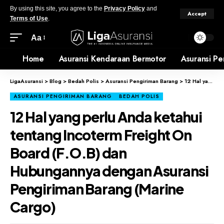
By using this site, you agree to the
Privacy Policy
and
Accept
Terms of Use
.
Aa
Home
Asuransi Kendaraan Bermotor
Asuransi Pe
LigaAsuransi
>
Blog
>
Bedah Polis
>
Asuransi Pengiriman Barang
>
12 Hal yang perlu Anda ketahui tentang Incoterm Freight On Board (F.O.B) dan Hubungannya dengan Asuransi Pengiriman Barang (Marine Cargo)
ASURANSI PENGIRIMAN BARANG
BEDAH POLIS
12 Hal yang perlu Anda ketahui
tentang Incoterm Freight On
Board (F.O.B) dan
Hubungannya dengan Asuransi
Pengiriman Barang (Marine
Cargo)