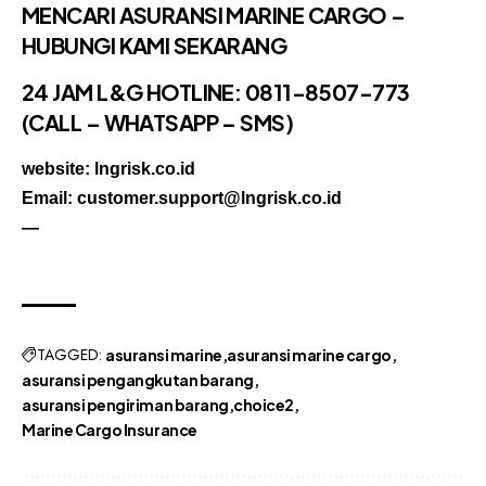
MENCARI
ASURANSI MARINE CARGO
–
HUBUNGI KAMI SEKARANG
24 JAM L&G HOTLINE:
0811-8507-773
(CALL – WHATSAPP – SMS)
website: lngrisk.co.id
Email: customer.support@lngrisk.co.id
—
TAGGED:
asuransi marine
asuransi marine cargo
asuransi pengangkutan barang
asuransi pengiriman barang
choice2
Marine Cargo Insurance