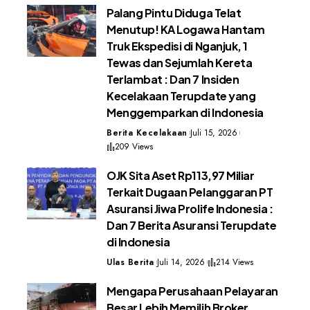
Palang Pintu Diduga Telat
Menutup! KA Logawa Hantam
Truk Ekspedisi di Nganjuk, 1
Tewas dan Sejumlah Kereta
Terlambat : Dan 7 Insiden
Kecelakaan Terupdate yang
Menggemparkan di Indonesia
Berita Kecelakaan
Juli 15, 2026
209 Views
OJK Sita Aset Rp113,97 Miliar
Terkait Dugaan Pelanggaran PT
Asuransi Jiwa Prolife Indonesia :
Dan 7 Berita Asuransi Terupdate
di Indonesia
Ulas Berita
Juli 14, 2026
214 Views
Mengapa Perusahaan Pelayaran
Besar Lebih Memilih Broker