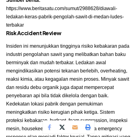
Sumber berita:
https://www.beritasatu.com/sumut/2988628/diawali-
ledakan-keras-pabrik-pengolah-sawit-di-medan-ludes-
terbakar
Risk Accident Review
Insiden ini menunjukkan tingginya risiko kebakaran pada
industri pengolahan sawit yang melibatkan bahan baku
berminyak dan mudah terbakar. Ledakan awal
mengindikasikan potensi tekanan berlebih, overheating,
reaksi kimia, atau kegagalan mesin proses. Minyak sawit
dan residu debu organik juga dapat mempercepat
penyebaran api bila tidak dikelola dengan baik.
Kedekatan lokasi pabrik dengan pemukiman
meningkatkan risiko kerugian pihak ketiga. Sistem
proteksi kebakaran, hydrant, foam suppression, inspeksi
mesin, housekeeping area produksi, serta emergency
response plan menjadi faktor krusial. Tanpa mitigasi yang