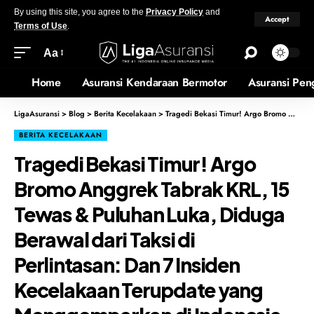
By using this site, you agree to the
Privacy Policy
and
Accept
Terms of Use
.
Aa
Home
Asuransi Kendaraan Bermotor
Asuransi Pen
LigaAsuransi
>
Blog
>
Berita Kecelakaan
>
Tragedi Bekasi Timur! Argo Bromo Anggrek Tabrak KRL, 15 Tewas & Puluhan Luka, Diduga Berawal dari Taksi di Perlintasan: Dan 7 Insiden Kecelakaan Terupdate yang Menggemparkan di Indonesia
BERITA KECELAKAAN
Tragedi Bekasi Timur! Argo
Bromo Anggrek Tabrak KRL, 15
Tewas & Puluhan Luka, Diduga
Berawal dari Taksi di
Perlintasan: Dan 7 Insiden
Kecelakaan Terupdate yang