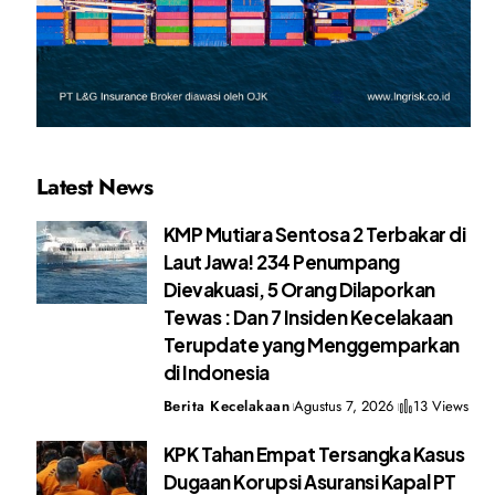
Latest News
KMP Mutiara Sentosa 2 Terbakar di
Laut Jawa! 234 Penumpang
Dievakuasi, 5 Orang Dilaporkan
Tewas : Dan 7 Insiden Kecelakaan
Terupdate yang Menggemparkan
di Indonesia
Berita Kecelakaan
Agustus 7, 2026
13 Views
KPK Tahan Empat Tersangka Kasus
Dugaan Korupsi Asuransi Kapal PT