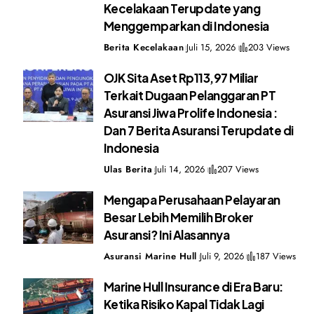
Kecelakaan Terupdate yang
Menggemparkan di Indonesia
Berita Kecelakaan
Juli 15, 2026
203 Views
OJK Sita Aset Rp113,97 Miliar
Terkait Dugaan Pelanggaran PT
Asuransi Jiwa Prolife Indonesia :
Dan 7 Berita Asuransi Terupdate di
Indonesia
Ulas Berita
Juli 14, 2026
207 Views
Mengapa Perusahaan Pelayaran
Besar Lebih Memilih Broker
Asuransi? Ini Alasannya
Asuransi Marine Hull
Juli 9, 2026
187 Views
Marine Hull Insurance di Era Baru:
Ketika Risiko Kapal Tidak Lagi