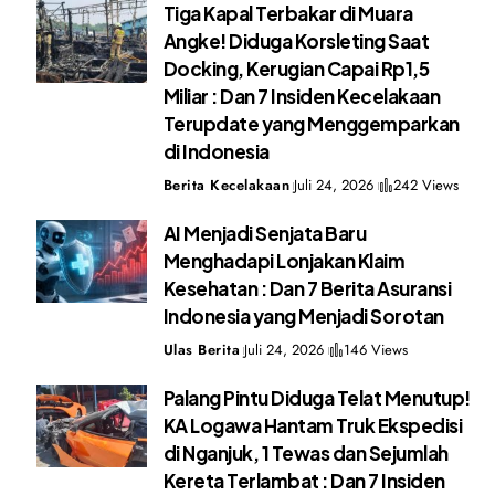
Tiga Kapal Terbakar di Muara
Angke! Diduga Korsleting Saat
Docking, Kerugian Capai Rp1,5
Miliar : Dan 7 Insiden Kecelakaan
Terupdate yang Menggemparkan
di Indonesia
Berita Kecelakaan
Juli 24, 2026
242 Views
AI Menjadi Senjata Baru
Menghadapi Lonjakan Klaim
Kesehatan : Dan 7 Berita Asuransi
Indonesia yang Menjadi Sorotan
Ulas Berita
Juli 24, 2026
146 Views
Palang Pintu Diduga Telat Menutup!
KA Logawa Hantam Truk Ekspedisi
di Nganjuk, 1 Tewas dan Sejumlah
Kereta Terlambat : Dan 7 Insiden