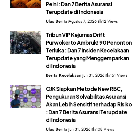
Pelni : Dan 7 Berita Asuransi
Terupdate di Indonesia
Ulas Berita
Agustus 7, 2026
12 Views
Tribun VIP Kejurnas Drift
Purwokerto Ambruk! 90 Penonton
Terluka : Dan 7 Insiden Kecelakaan
Terupdate yang Menggemparkan
di Indonesia
Berita Kecelakaan
Juli 31, 2026
161 Views
OJK Siapkan Metode New RBC,
Pengukuran Solvabilitas Asuransi
Akan Lebih Sensitif terhadap Risiko
: Dan 7 Berita Asuransi Terupdate
di Indonesia
Ulas Berita
Juli 31, 2026
108 Views