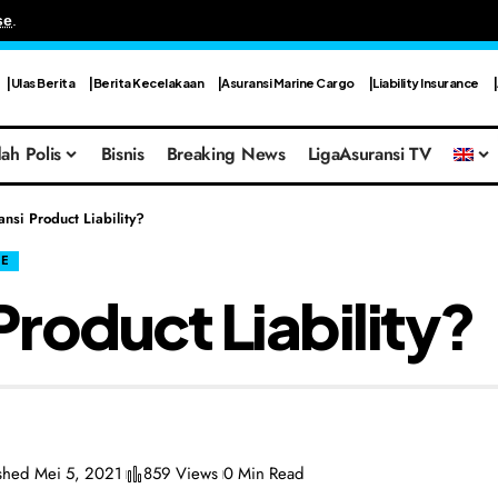
se
.
Ulas Berita
Berita Kecelakaan
Asuransi Marine Cargo
Liability Insurance
ah Polis
Bisnis
Breaking News
LigaAsuransi TV
ansi Product Liability?
CE
Product Liability?
shed Mei 5, 2021
859 Views
0 Min Read