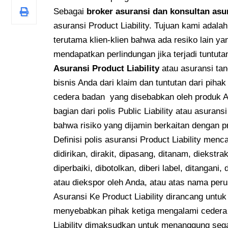
Sebagai
broker asuransi dan konsultan asu
asuransi Product Liability. Tujuan kami ada
terutama klien-klien bahwa ada resiko lain y
mendapatkan perlindungan jika terjadi tuntut
Asuransi Product Liability
atau asuransi ta
bisnis Anda dari klaim dan tuntutan dari piha
cedera badan yang disebabkan oleh produk A
bagian dari polis Public Liability atau asur
bahwa risiko yang dijamin berkaitan dengan 
Definisi polis asuransi Product Liability men
didirikan, dirakit, dipasang, ditanam, diekstra
diperbaiki, dibotolkan, diberi label, ditangani,
atau diekspor oleh Anda, atau atas nama per
Asuransi Ke Product Liability dirancang unt
menyebabkan pihak ketiga mengalami cedera 
Liability dimaksudkan untuk menanggung seg