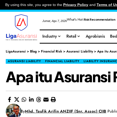
By using this site, you agree to the
Privacy Policy
and
Terms of U
What's Hot:
Risk Recommendation
Jumat, Agu 7, 2026
Industry
Retail
Agrobisnis
Bed
LigaAsuransi
>
Blog
>
Financial Risk
>
Asuransi Liability
>
Apa itu Asur
ASURANSI LIABILITY
FINANCIAL LIABILITY
LIABILITY INSURAN
Apa itu Asuransi 
By
Mhd. Taufik Arifin ANZIIF (Snr. Assoc) CIIB
Publi