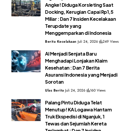
Angke! Diduga Korsleting Saat
Docking, Kerugian Capai Rp1,5
Miliar : Dan 7 Insiden Kecelakaan
Terupdate yang
Menggemparkan di Indonesia
Berita Kecelakaan
Juli 24, 2026
249 Views
AI Menjadi Senjata Baru
Menghadapi Lonjakan Klaim
Kesehatan : Dan 7 Berita
Asuransi Indonesia yang Menjadi
Sorotan
Ulas Berita
Juli 24, 2026
160 Views
Palang Pintu Diduga Telat
Menutup! KA Logawa Hantam
Truk Ekspedisi di Nganjuk, 1
Tewas dan Sejumlah Kereta
Terlambat : Dan 7 Insiden