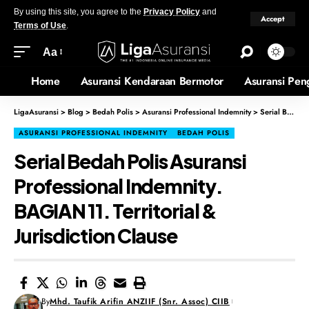
By using this site, you agree to the
Privacy Policy
and
Accept
Terms of Use
.
Aa
Home
Asuransi Kendaraan Bermotor
Asuransi Pen
LigaAsuransi
>
Blog
>
Bedah Polis
>
Asuransi Professional Indemnity
>
Serial Bedah Polis Asuransi Professional Indemnity. BAGIAN 11. Territorial & Jurisdiction Clause
ASURANSI PROFESSIONAL INDEMNITY
BEDAH POLIS
Serial Bedah Polis Asuransi
Professional Indemnity.
BAGIAN 11. Territorial &
Jurisdiction Clause
By
Mhd. Taufik Arifin ANZIIF (Snr. Assoc) CIIB