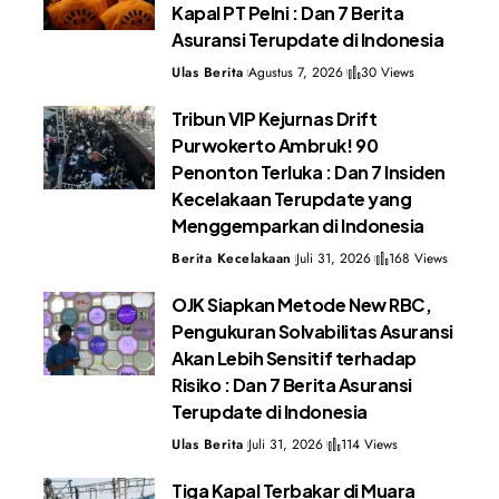
Kapal PT Pelni : Dan 7 Berita
Asuransi Terupdate di Indonesia
Ulas Berita
Agustus 7, 2026
30 Views
Tribun VIP Kejurnas Drift
Purwokerto Ambruk! 90
Penonton Terluka : Dan 7 Insiden
Kecelakaan Terupdate yang
Menggemparkan di Indonesia
Berita Kecelakaan
Juli 31, 2026
168 Views
OJK Siapkan Metode New RBC,
Pengukuran Solvabilitas Asuransi
Akan Lebih Sensitif terhadap
Risiko : Dan 7 Berita Asuransi
Terupdate di Indonesia
Ulas Berita
Juli 31, 2026
114 Views
Tiga Kapal Terbakar di Muara