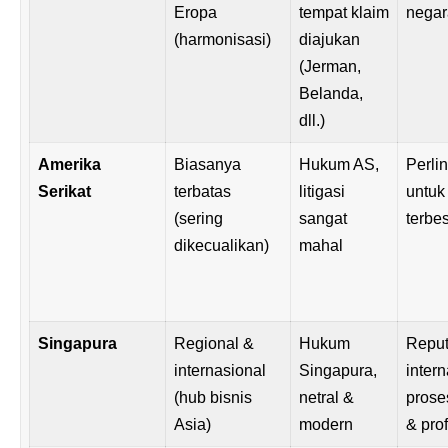
Eropa
tempat klaim
negar
(harmonisasi)
diajukan
(Jerman,
Belanda,
dll.)
Amerika
Biasanya
Hukum AS,
Perli
Serikat
terbatas
litigasi
untuk
(sering
sangat
terbe
dikecualikan)
mahal
Singapura
Regional &
Hukum
Reput
internasional
Singapura,
intern
(hub bisnis
netral &
prose
Asia)
modern
& pro