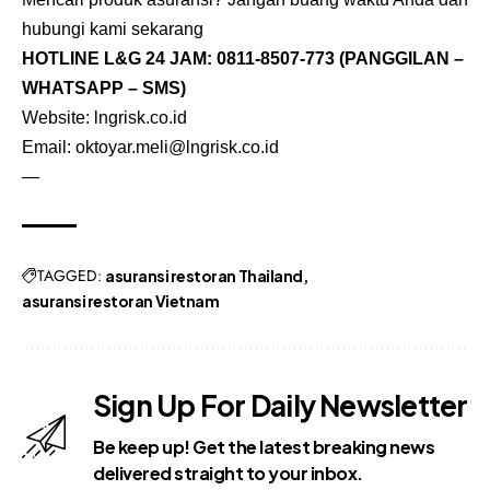
hubungi kami sekarang
HOTLINE L&G 24 JAM:
0811-8507-773
(PANGGILAN –
WHATSAPP – SMS)
Website: lngrisk.co.id
Email: oktoyar.meli@lngrisk.co.id
—
TAGGED:
asuransi restoran Thailand
asuransi restoran Vietnam
Sign Up For Daily Newsletter
Be keep up! Get the latest breaking news
delivered straight to your inbox.