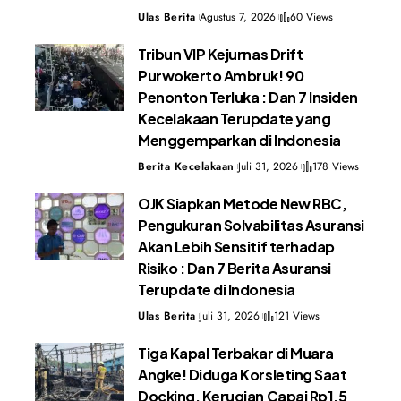
Ulas Berita
Agustus 7, 2026
60 Views
Tribun VIP Kejurnas Drift
Purwokerto Ambruk! 90
Penonton Terluka : Dan 7 Insiden
Kecelakaan Terupdate yang
Menggemparkan di Indonesia
Berita Kecelakaan
Juli 31, 2026
178 Views
OJK Siapkan Metode New RBC,
Pengukuran Solvabilitas Asuransi
Akan Lebih Sensitif terhadap
Risiko : Dan 7 Berita Asuransi
Terupdate di Indonesia
Ulas Berita
Juli 31, 2026
121 Views
Tiga Kapal Terbakar di Muara
Angke! Diduga Korsleting Saat
Docking, Kerugian Capai Rp1,5