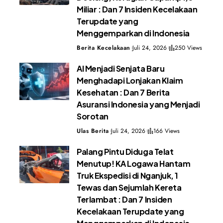
Miliar : Dan 7 Insiden Kecelakaan
Terupdate yang
Menggemparkan di Indonesia
Berita Kecelakaan
Juli 24, 2026
250 Views
AI Menjadi Senjata Baru
Menghadapi Lonjakan Klaim
Kesehatan : Dan 7 Berita
Asuransi Indonesia yang Menjadi
Sorotan
Ulas Berita
Juli 24, 2026
166 Views
Palang Pintu Diduga Telat
Menutup! KA Logawa Hantam
Truk Ekspedisi di Nganjuk, 1
Tewas dan Sejumlah Kereta
Terlambat : Dan 7 Insiden
Kecelakaan Terupdate yang