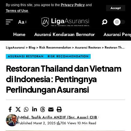
By using this site, you agree to the
Privacy Policy
and
Accept
Terms of Use
.
Aa
Home
Asuransi Kendaraan Bermotor
Asuransi Pen
LigaAsuransi
>
Blog
>
Risk Recommendation
>
Asuransi Restoran
>
Restoran Thailand dan Vietnam di Indonesia: Pentingnya Perlindungan Asuransi
ASURANSI RESTORAN
RISK RECOMMENDATION
Restoran Thailand dan Vietnam
di Indonesia: Pentingnya
Perlindungan Asuransi
By
Mhd. Taufik Arifin ANZIIF (Snr. Assoc) CIIB
Published Maret 2, 2025
706 Views
10 Min Read