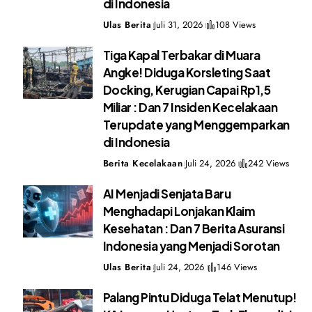
di Indonesia
Ulas Berita
Juli 31, 2026
108 Views
Tiga Kapal Terbakar di Muara
Angke! Diduga Korsleting Saat
Docking, Kerugian Capai Rp1,5
Miliar : Dan 7 Insiden Kecelakaan
Terupdate yang Menggemparkan
di Indonesia
Berita Kecelakaan
Juli 24, 2026
242 Views
AI Menjadi Senjata Baru
Menghadapi Lonjakan Klaim
Kesehatan : Dan 7 Berita Asuransi
Indonesia yang Menjadi Sorotan
Ulas Berita
Juli 24, 2026
146 Views
Palang Pintu Diduga Telat Menutup!