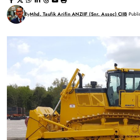
By
Mhd. Taufik Arifin ANZIIF (Snr. Assoc) CIIB
Publi