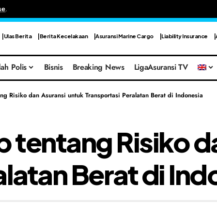
se
.
Ulas Berita
Berita Kecelakaan
Asuransi Marine Cargo
Liability Insurance
ah Polis
Bisnis
Breaking News
LigaAsuransi TV
g Risiko dan Asuransi untuk Transportasi Peralatan Berat di Indonesia
tentang Risiko da
latan Berat di Ind