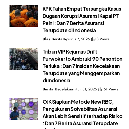
KPK Tahan Empat Tersangka Kasus
Dugaan Korupsi Asuransi Kapal PT
Pelni : Dan 7 Berita Asuransi
Terupdate di Indonesia
Ulas Berita
Agustus 7, 2026
13 Views
Tribun VIP Kejurnas Drift
Purwokerto Ambruk! 90 Penonton
Terluka : Dan 7 Insiden Kecelakaan
Terupdate yang Menggemparkan
di Indonesia
Berita Kecelakaan
Juli 31, 2026
161 Views
OJK Siapkan Metode New RBC,
Pengukuran Solvabilitas Asuransi
Akan Lebih Sensitif terhadap Risiko
: Dan 7 Berita Asuransi Terupdate