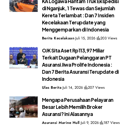
KA Logawa Hantam Truk Ekspedisi
di Nganjuk, 1 Tewas dan Sejumlah
Kereta Terlambat : Dan 7 Insiden
Kecelakaan Terupdate yang
Menggemparkan di Indonesia
Berita Kecelakaan
Juli 15, 2026
203 Views
OJK Sita Aset Rp113,97 Miliar
Terkait Dugaan Pelanggaran PT
Asuransi Jiwa Prolife Indonesia :
Dan 7 Berita Asuransi Terupdate di
Indonesia
Ulas Berita
Juli 14, 2026
207 Views
Mengapa Perusahaan Pelayaran
Besar Lebih Memilih Broker
Asuransi? Ini Alasannya
Asuransi Marine Hull
Juli 9, 2026
187 Views