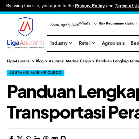
By using this site, you agree to the
Privacy Policy
and
Terms of U
What's Hot:
Risk Recommendation
Sabtu, Agu 8, 2026
Industry
Retail
Agrobisnis
Bed
LigaAsuransi
>
Blog
>
Asuransi Marine Cargo
>
Panduan Lengkap tentan
ASURANSI MARINE CARGO
Panduan Lengkap 
Transportasi Pera