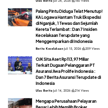
Ulas Berita
Juli 24, 2026
160 Views
Palang Pintu Diduga Telat Menutup!
KA Logawa Hantam Truk Ekspedisi
di Nganjuk, 1 Tewas dan Sejumlah
Kereta Terlambat : Dan 7 Insiden
Kecelakaan Terupdate yang
Menggemparkan di Indonesia
Berita Kecelakaan
Juli 15, 2026
209 Views
OJK Sita Aset Rp113,97 Miliar
Terkait Dugaan Pelanggaran PT
Asuransi Jiwa Prolife Indonesia :
Dan 7 Berita Asuransi Terupdate di
Indonesia
Ulas Berita
Juli 14, 2026
214 Views
Mengapa Perusahaan Pelayaran
Besar Lebih Memilih Broker