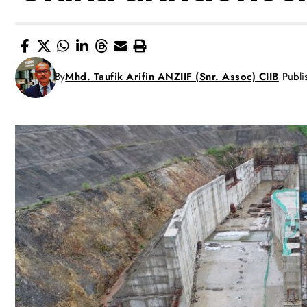
By
Mhd. Taufik Arifin ANZIIF (Snr. Assoc) CIIB
Publ