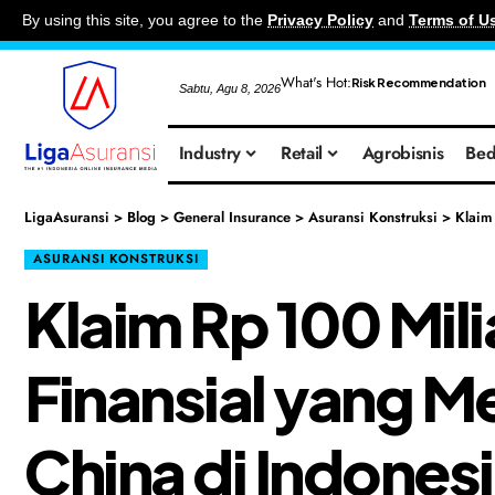
By using this site, you agree to the
Privacy Policy
and
Terms of U
What's Hot:
Risk Recommendation
Sabtu, Agu 8, 2026
Industry
Retail
Agrobisnis
Bed
LigaAsuransi
>
Blog
>
General Insurance
>
Asuransi Konstruksi
>
Klaim
ASURANSI KONSTRUKSI
Klaim Rp 100 Mili
Finansial yang M
China di Indones