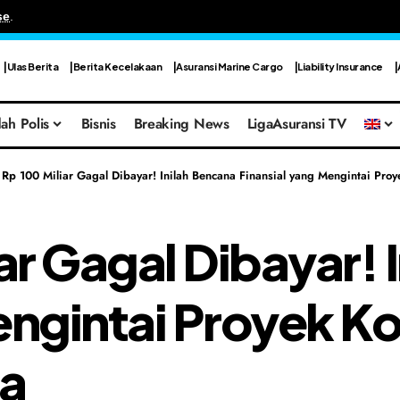
se
.
Ulas Berita
Berita Kecelakaan
Asuransi Marine Cargo
Liability Insurance
ah Polis
Bisnis
Breaking News
LigaAsuransi TV
 Rp 100 Miliar Gagal Dibayar! Inilah Bencana Finansial yang Mengintai Proy
ar Gagal Dibayar! 
engintai Proyek Ko
ia