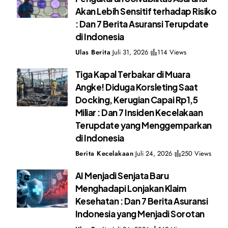
Akan Lebih Sensitif terhadap Risiko
: Dan 7 Berita Asuransi Terupdate
di Indonesia
Ulas Berita
Juli 31, 2026
114 Views
Tiga Kapal Terbakar di Muara
Angke! Diduga Korsleting Saat
Docking, Kerugian Capai Rp1,5
Miliar : Dan 7 Insiden Kecelakaan
Terupdate yang Menggemparkan
di Indonesia
Berita Kecelakaan
Juli 24, 2026
250 Views
AI Menjadi Senjata Baru
Menghadapi Lonjakan Klaim
Kesehatan : Dan 7 Berita Asuransi
Indonesia yang Menjadi Sorotan