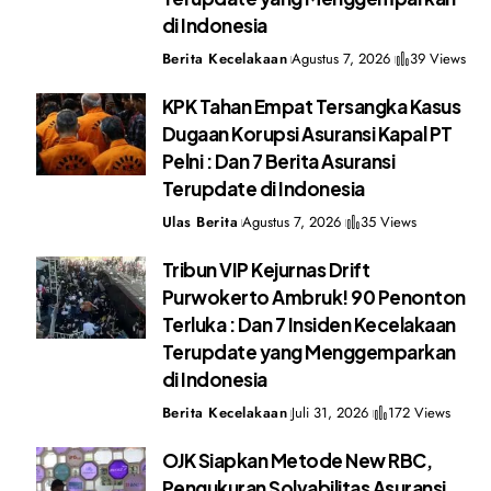
di Indonesia
Berita Kecelakaan
Agustus 7, 2026
39 Views
KPK Tahan Empat Tersangka Kasus
Dugaan Korupsi Asuransi Kapal PT
Pelni : Dan 7 Berita Asuransi
Terupdate di Indonesia
Ulas Berita
Agustus 7, 2026
35 Views
Tribun VIP Kejurnas Drift
Purwokerto Ambruk! 90 Penonton
Terluka : Dan 7 Insiden Kecelakaan
Terupdate yang Menggemparkan
di Indonesia
Berita Kecelakaan
Juli 31, 2026
172 Views
OJK Siapkan Metode New RBC,
Pengukuran Solvabilitas Asuransi