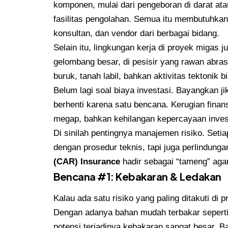
komponen, mulai dari pengeboran di darat atau
fasilitas pengolahan. Semua itu membutuhkan 
konsultan, dan vendor dari berbagai bidang.
Selain itu, lingkungan kerja di proyek migas 
gelombang besar, di pesisir yang rawan abrasi
buruk, tanah labil, bahkan aktivitas tektonik
Belum lagi soal biaya investasi. Bayangkan jik
berhenti karena satu bencana. Kerugian fina
megap, bahkan kehilangan kepercayaan inves
Di sinilah pentingnya manajemen risiko. Setia
dengan prosedur teknis, tapi juga perlindungan
(CAR) Insurance
hadir sebagai “tameng” agar
Bencana #1: Kebakaran & Ledakan
Kalau ada satu risiko yang paling ditakuti di
Dengan adanya bahan mudah terbakar seperti 
potensi terjadinya kebakaran sangat besar. B