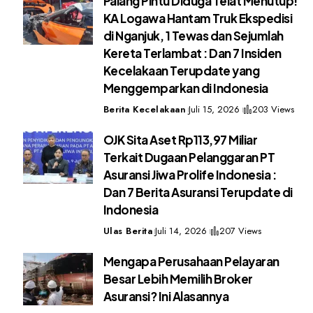
Palang Pintu Diduga Telat Menutup!
KA Logawa Hantam Truk Ekspedisi
di Nganjuk, 1 Tewas dan Sejumlah
Kereta Terlambat : Dan 7 Insiden
Kecelakaan Terupdate yang
Menggemparkan di Indonesia
Berita Kecelakaan
Juli 15, 2026
203 Views
OJK Sita Aset Rp113,97 Miliar
Terkait Dugaan Pelanggaran PT
Asuransi Jiwa Prolife Indonesia :
Dan 7 Berita Asuransi Terupdate di
Indonesia
Ulas Berita
Juli 14, 2026
207 Views
Mengapa Perusahaan Pelayaran
Besar Lebih Memilih Broker
Asuransi? Ini Alasannya