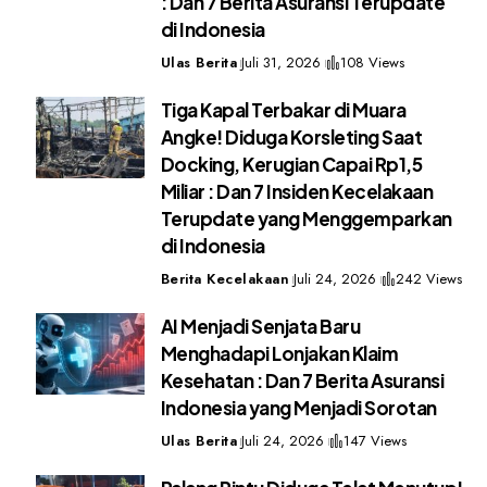
: Dan 7 Berita Asuransi Terupdate
di Indonesia
Ulas Berita
Juli 31, 2026
108 Views
Tiga Kapal Terbakar di Muara
Angke! Diduga Korsleting Saat
Docking, Kerugian Capai Rp1,5
Miliar : Dan 7 Insiden Kecelakaan
Terupdate yang Menggemparkan
di Indonesia
Berita Kecelakaan
Juli 24, 2026
242 Views
AI Menjadi Senjata Baru
Menghadapi Lonjakan Klaim
Kesehatan : Dan 7 Berita Asuransi
Indonesia yang Menjadi Sorotan
Ulas Berita
Juli 24, 2026
147 Views