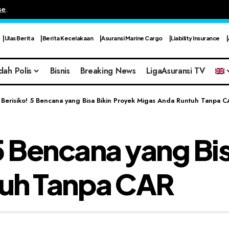
se
.
Ulas Berita
Berita Kecelakaan
Asuransi Marine Cargo
Liability Insurance
dah Polis
Bisnis
Breaking News
LigaAsuransi TV
 Berisiko! 5 Bencana yang Bisa Bikin Proyek Migas Anda Runtuh Tanpa C
 5 Bencana yang Bi
uh Tanpa CAR