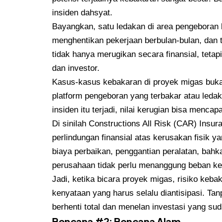
insiden dahsyat.
Bayangkan, satu ledakan di area pengeboran b
menghentikan pekerjaan berbulan-bulan, dan 
tidak hanya merugikan secara finansial, teta
dan investor.
Kasus-kasus kebakaran di proyek migas bukan
platform pengeboran yang terbakar atau ledak
insiden itu terjadi, nilai kerugian bisa mencapa
Di sinilah Constructions All Risk (CAR) Insu
perlindungan finansial atas kerusakan fisik 
biaya perbaikan, penggantian peralatan, bahk
perusahaan tidak perlu menanggung beban ker
Jadi, ketika bicara proyek migas, risiko keb
kenyataan yang harus selalu diantisipasi. Ta
berhenti total dan menelan investasi yang su
Bencana #2: Bencana Alam