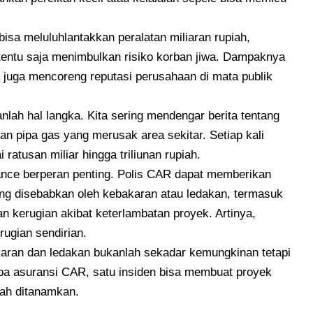
isa meluluhlantakkan peralatan miliaran rupiah,
tentu saja menimbulkan risiko korban jiwa. Dampaknya
pi juga mencoreng reputasi perusahaan di mata publik
lah hal langka. Kita sering mendengar berita tentang
an pipa gas yang merusak area sekitar. Setiap kali
i ratusan miliar hingga triliunan rupiah.
rance berperan penting. Polis CAR dapat memberikan
yang disebabkan oleh kebakaran atau ledakan, termasuk
an kerugian akibat keterlambatan proyek. Artinya,
ugian sendirian.
akaran dan ledakan bukanlah sekadar kemungkinan tetapi
npa asuransi CAR, satu insiden bisa membuat proyek
dah ditanamkan.