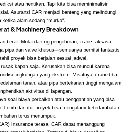
diksi atau hentikan. Tapi kita bisa meminimalisir
ial. Asuransi CAR menjadi benteng yang melindungi
n ketika alam sedang “murka”.
erat & Machinery Breakdown
n berat. Mulai dari rig pengeboran, crane raksasa,
gga pipa dan valve khusus—semuanya bernilai fantastis
tahil proyek bisa berjalan sesuai jadwal.
 rusak kapan saja. Kerusakan bisa muncul karena
kondisi lingkungan yang ekstrem. Misalnya, crane tiba-
kedalaman tanah, atau pipa bertekanan tinggi mengalami
nghentikan aktivitas di lapangan.
nya soal biaya perbaikan atau penggantian yang bisa
h. Lebih dari itu, proyek bisa mengalami keterlambatan
 tambahan terus menumpuk.
k (CAR) Insurance terasa. CAR dapat menanggung