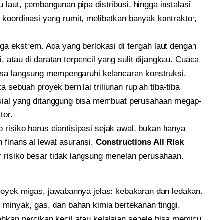
 laut, pembangunan pipa distribusi, hingga instalasi
koordinasi yang rumit, melibatkan banyak kontraktor,
juga ekstrem. Ada yang berlokasi di tengah laut dengan
, atau di daratan terpencil yang sulit dijangkau. Cuaca
 bisa langsung mempengaruhi kelancaran konstruksi.
a sebuah proyek bernilai triliunan rupiah tiba-tiba
nsial yang ditanggung bisa membuat perusahaan megap-
tor.
p risiko harus diantisipasi sejak awal, bukan hanya
 finansial lewat asuransi.
Constructions All Risk
 risiko besar tidak langsung menelan perusahaan.
 proyek migas, jawabannya jelas: kebakaran dan ledakan.
minyak, gas, dan bahan kimia bertekanan tinggi,
ahkan percikan kecil atau kelalaian sepele bisa memicu