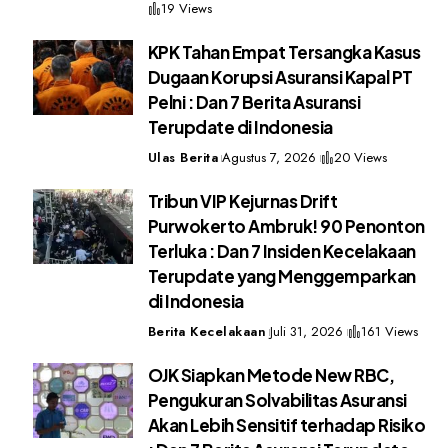
19 Views
KPK Tahan Empat Tersangka Kasus
Dugaan Korupsi Asuransi Kapal PT
Pelni : Dan 7 Berita Asuransi
Terupdate di Indonesia
Ulas Berita
Agustus 7, 2026
20 Views
Tribun VIP Kejurnas Drift
Purwokerto Ambruk! 90 Penonton
Terluka : Dan 7 Insiden Kecelakaan
Terupdate yang Menggemparkan
di Indonesia
Berita Kecelakaan
Juli 31, 2026
161 Views
OJK Siapkan Metode New RBC,
Pengukuran Solvabilitas Asuransi
Akan Lebih Sensitif terhadap Risiko