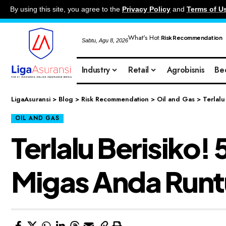
By using this site, you agree to the
Privacy Policy
and
Terms of U
What's Hot:
Risk Recommendation
Sabtu, Agu 8, 2026
Industry
Retail
Agrobisnis
Be
LigaAsuransi
>
Blog
>
Risk Recommendation
>
Oil and Gas
>
Terlalu
OIL AND GAS
Terlalu Berisiko!
Migas Anda Runt