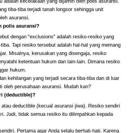
u adalah kecelakaan yang dijamin oleh polis asuransi.
ng tiba-tiba terjadi tanah longsor sehingga unit
oleh asuransi.
 polis asuransi?
sebut dengan “exclusions” adalah resiko-resiko yang
a-tiba. Tapi resiko tersebut adalah hal-hal yang memang
jar. Misalnya, kerusakan yang disengaja, resiko
enyalahi ketentuan hukum dan lain-lain. Dimana resiko
nggar hukum.
 kehilangan yang terjadi secara tiba-tiba dan di luar
nti oleh perusahaan asuransi. Mudah kan?
i (deductible)?
i atau deductible (kecual asuransi jiwa). Resiko sendiri
i. Jadi, tidak semua resiko itu dilimpahkan kepada
ndiri. Pertama agar Anda selalu berhati-hati. Karena