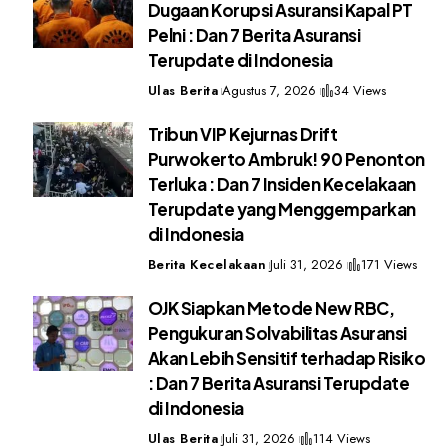
Dugaan Korupsi Asuransi Kapal PT
Pelni : Dan 7 Berita Asuransi
Terupdate di Indonesia
Ulas Berita
Agustus 7, 2026
34 Views
Tribun VIP Kejurnas Drift
Purwokerto Ambruk! 90 Penonton
Terluka : Dan 7 Insiden Kecelakaan
Terupdate yang Menggemparkan
di Indonesia
Berita Kecelakaan
Juli 31, 2026
171 Views
OJK Siapkan Metode New RBC,
Pengukuran Solvabilitas Asuransi
Akan Lebih Sensitif terhadap Risiko
: Dan 7 Berita Asuransi Terupdate
di Indonesia
Ulas Berita
Juli 31, 2026
114 Views