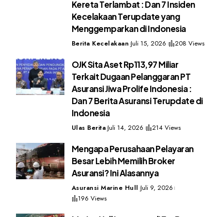
Kereta Terlambat : Dan 7 Insiden
Kecelakaan Terupdate yang
Menggemparkan di Indonesia
Berita Kecelakaan
Juli 15, 2026
208 Views
OJK Sita Aset Rp113,97 Miliar
Terkait Dugaan Pelanggaran PT
Asuransi Jiwa Prolife Indonesia :
Dan 7 Berita Asuransi Terupdate di
Indonesia
Ulas Berita
Juli 14, 2026
214 Views
Mengapa Perusahaan Pelayaran
Besar Lebih Memilih Broker
Asuransi? Ini Alasannya
Asuransi Marine Hull
Juli 9, 2026
196 Views