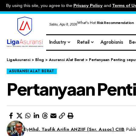
By using this site, you agree to the
Privacy Policy
and
Terms of U
What's Hot:
Risk Recommendation
Sabtu, Agu 8, 2026
Industry
Retail
Agrobisnis
Be
LigaAsuransi
>
Blog
>
Asuransi Alat Berat
>
Pertanyaan Penting seput
ASURANSI ALAT BERAT
Pertanyaan Penti
By
Mhd. Taufik Arifin ANZIIF (Snr. Assoc) CIIB
Publ