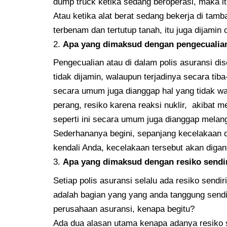
dump truck ketika sedang beroperasi, maka it
Atau ketika alat berat sedang bekerja di tamba
terbenam dan tertutup tanah, itu juga dijamin 
Apa yang dimaksud dengan pengecualian
Pengecualian atau di dalam polis asuransi di
tidak dijamin, walaupun terjadinya secara tib
secara umum juga dianggap hal yang tidak wa
perang, resiko karena reaksi nuklir, akibat m
seperti ini secara umum juga dianggap mela
Sederhananya begini, sepanjang kecelakaan dan
kendali Anda, kecelakaan tersebut akan diga
Apa yang dimaksud dengan resiko sendir
Setiap polis asuransi selalu ada resiko sendir
adalah bagian yang yang anda tanggung sendir
perusahaan asuransi, kenapa begitu?
Ada dua alasan utama kenapa adanya resiko se