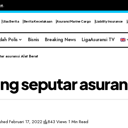
se
.
Ulas Berita
Berita Kecelakaan
Asuransi Marine Cargo
Liability Insurance
dah Polis
Bisnis
Breaking News
LigaAsuransi TV
ar asuransi Alat Berat
ng seputar asurans
ished Februari 17, 2022
843 Views
1 Min Read