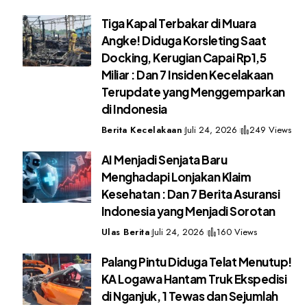
Tiga Kapal Terbakar di Muara
Angke! Diduga Korsleting Saat
Docking, Kerugian Capai Rp1,5
Miliar : Dan 7 Insiden Kecelakaan
Terupdate yang Menggemparkan
di Indonesia
Berita Kecelakaan
Juli 24, 2026
249 Views
AI Menjadi Senjata Baru
Menghadapi Lonjakan Klaim
Kesehatan : Dan 7 Berita Asuransi
Indonesia yang Menjadi Sorotan
Ulas Berita
Juli 24, 2026
160 Views
Palang Pintu Diduga Telat Menutup!
KA Logawa Hantam Truk Ekspedisi
di Nganjuk, 1 Tewas dan Sejumlah