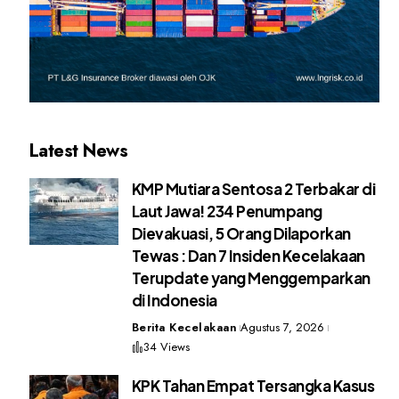
Latest News
KMP Mutiara Sentosa 2 Terbakar di
Laut Jawa! 234 Penumpang
Dievakuasi, 5 Orang Dilaporkan
Tewas : Dan 7 Insiden Kecelakaan
Terupdate yang Menggemparkan
di Indonesia
Berita Kecelakaan
Agustus 7, 2026
34 Views
KPK Tahan Empat Tersangka Kasus