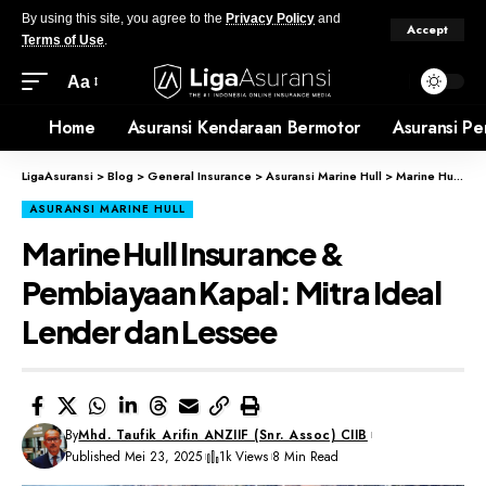
By using this site, you agree to the
Privacy Policy
and
Accept
Terms of Use
.
Aa
Home
Asuransi Kendaraan Bermotor
Asuransi Pe
LigaAsuransi
>
Blog
>
General Insurance
>
Asuransi Marine Hull
>
Marine Hull Insurance & Pembiayaan Kapal: Mitra Ideal Lender dan Lessee
ASURANSI MARINE HULL
Marine Hull Insurance &
Pembiayaan Kapal: Mitra Ideal
Lender dan Lessee
By
Mhd. Taufik Arifin ANZIIF (Snr. Assoc) CIIB
Published Mei 23, 2025
1k Views
8 Min Read