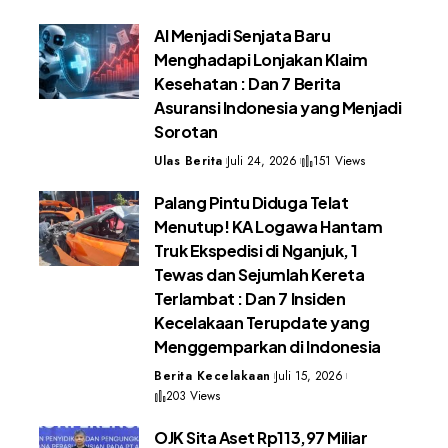
AI Menjadi Senjata Baru
Menghadapi Lonjakan Klaim
Kesehatan : Dan 7 Berita
Asuransi Indonesia yang Menjadi
Sorotan
Ulas Berita
Juli 24, 2026
151 Views
Palang Pintu Diduga Telat
Menutup! KA Logawa Hantam
Truk Ekspedisi di Nganjuk, 1
Tewas dan Sejumlah Kereta
Terlambat : Dan 7 Insiden
Kecelakaan Terupdate yang
Menggemparkan di Indonesia
Berita Kecelakaan
Juli 15, 2026
203 Views
OJK Sita Aset Rp113,97 Miliar