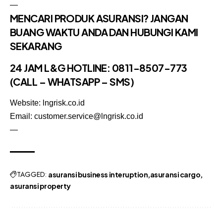
—
MENCARI PRODUK ASURANSI? JANGAN
BUANG WAKTU ANDA DAN HUBUNGI KAMI
SEKARANG
24 JAM L&G HOTLINE:
0811-8507-773
(CALL – WHATSAPP – SMS)
Website: lngrisk.co.id
Email: customer.service@lngrisk.co.id
—
TAGGED:
asuransi business interuption
asuransi cargo
asuransi property