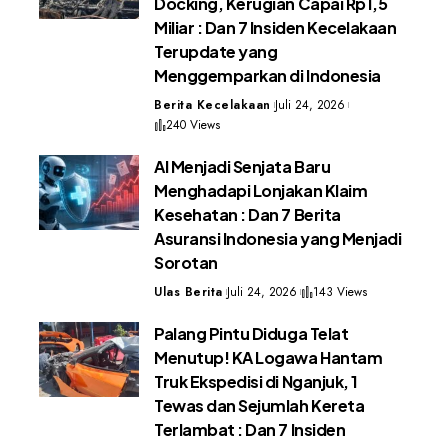
Docking, Kerugian Capai Rp1,5
Miliar : Dan 7 Insiden Kecelakaan
Terupdate yang
Menggemparkan di Indonesia
Berita Kecelakaan
Juli 24, 2026
240 Views
AI Menjadi Senjata Baru
Menghadapi Lonjakan Klaim
Kesehatan : Dan 7 Berita
Asuransi Indonesia yang Menjadi
Sorotan
Ulas Berita
Juli 24, 2026
143 Views
Palang Pintu Diduga Telat
Menutup! KA Logawa Hantam
Truk Ekspedisi di Nganjuk, 1
Tewas dan Sejumlah Kereta
Terlambat : Dan 7 Insiden