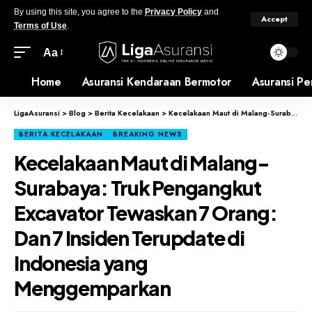
By using this site, you agree to the
Privacy Policy
and
Accept
Terms of Use
.
Aa
Home
Asuransi Kendaraan Bermotor
Asuransi Pe
LigaAsuransi
>
Blog
>
Berita Kecelakaan
>
Kecelakaan Maut di Malang-Surabaya: Truk Pengangkut Excavator Tewaskan 7 Orang: Dan 7 Insiden Terupdate di Indonesia yang Menggemparkan
BERITA KECELAKAAN
BREAKING NEWS
Kecelakaan Maut di Malang-
Surabaya: Truk Pengangkut
Excavator Tewaskan 7 Orang:
Dan 7 Insiden Terupdate di
Indonesia yang
Menggemparkan