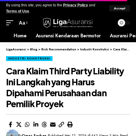
By using this site, you agree to the
Privacy Policy
and
Accept
Terms of Use
.
Aa
Home
Asuransi Kendaraan Bermotor
Asuransi Pe
LigaAsuransi
>
Blog
>
Risk Recommendation
>
Industri Konstruksi
>
Cara Klaim Third Party Liability Ini Langkah yang Harus Dipahami Perusahaan dan Pemilik Proyek
INDUSTRI KONSTRUKSI
Cara Klaim Third Party Liability
Ini Langkah yang Harus
Dipahami Perusahaan dan
Pemilik Proyek
By
Omar Farhan
Published Mei 12, 2026
443 Views
3 Min Read