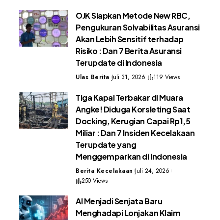
OJK Siapkan Metode New RBC,
Pengukuran Solvabilitas Asuransi
Akan Lebih Sensitif terhadap
Risiko : Dan 7 Berita Asuransi
Terupdate di Indonesia
Ulas Berita
Juli 31, 2026
119 Views
Tiga Kapal Terbakar di Muara
Angke! Diduga Korsleting Saat
Docking, Kerugian Capai Rp1,5
Miliar : Dan 7 Insiden Kecelakaan
Terupdate yang
Menggemparkan di Indonesia
Berita Kecelakaan
Juli 24, 2026
250 Views
AI Menjadi Senjata Baru
Menghadapi Lonjakan Klaim