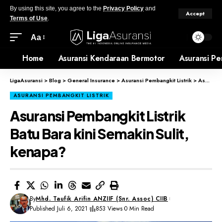
By using this site, you agree to the
Privacy Policy
and
Accept
Terms of Use
.
Aa
Home
Asuransi Kendaraan Bermotor
Asuransi Pe
LigaAsuransi
>
Blog
>
General Insurance
>
Asuransi Pembangkit Listrik
>
Asuransi Pembangkit Listrik Batu Bara kini Semakin Sulit, kenapa?
ASURANSI PEMBANGKIT LISTRIK
Asuransi Pembangkit Listrik
Batu Bara kini Semakin Sulit,
kenapa?
By
Mhd. Taufik Arifin ANZIIF (Snr. Assoc) CIIB
Published Juli 6, 2021
853 Views
0 Min Read