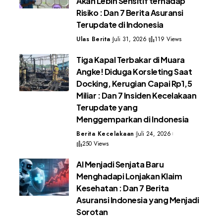
Akan Lebih Sensitif terhadap
Risiko : Dan 7 Berita Asuransi
Terupdate di Indonesia
Ulas Berita
Juli 31, 2026
119 Views
Tiga Kapal Terbakar di Muara
Angke! Diduga Korsleting Saat
Docking, Kerugian Capai Rp1,5
Miliar : Dan 7 Insiden Kecelakaan
Terupdate yang
Menggemparkan di Indonesia
Berita Kecelakaan
Juli 24, 2026
250 Views
AI Menjadi Senjata Baru
Menghadapi Lonjakan Klaim
Kesehatan : Dan 7 Berita
Asuransi Indonesia yang Menjadi
Sorotan