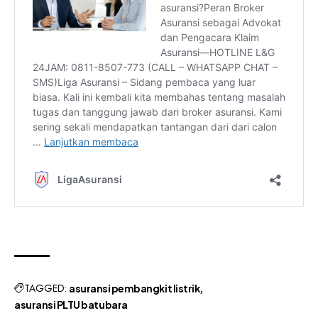
TAGGED:
asuransi pembangkit listrik
asuransi PLTU batubara