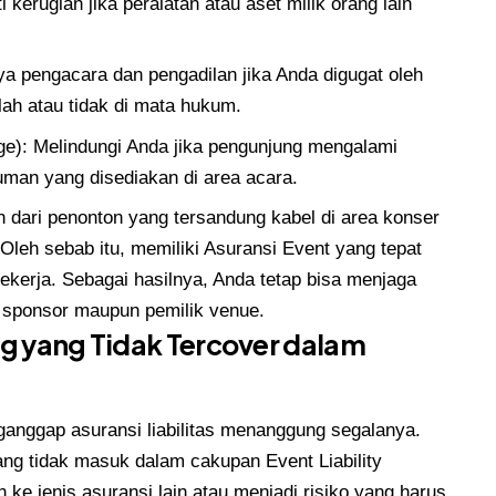
kerugian jika peralatan atau aset milik orang lain
 pengacara dan pengadilan jika Anda digugat oleh
lah atau tidak di mata hukum.
ge): Melindungi Anda jika pengunjung mengalami
man yang disediakan di area acara.
an dari penonton yang tersandung kabel di area konser
leh sebab itu, memiliki Asuransi Event yang tepat
kerja. Sebagai hasilnya, Anda tetap bisa menjaga
k sponsor maupun pemilik venue.
g yang Tidak Tercover dalam
nggap asuransi liabilitas menanggung segalanya.
ng tidak masuk dalam cakupan Event Liability
n ke jenis asuransi lain atau menjadi risiko yang harus