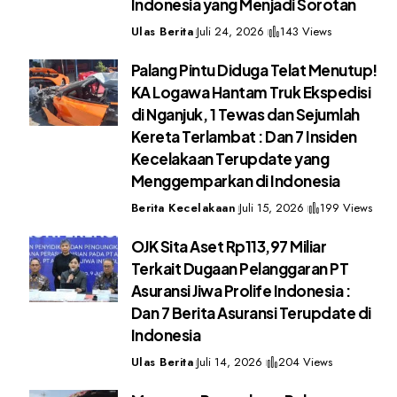
Indonesia yang Menjadi Sorotan
Ulas Berita
Juli 24, 2026
143 Views
Palang Pintu Diduga Telat Menutup!
KA Logawa Hantam Truk Ekspedisi
di Nganjuk, 1 Tewas dan Sejumlah
Kereta Terlambat : Dan 7 Insiden
Kecelakaan Terupdate yang
Menggemparkan di Indonesia
Berita Kecelakaan
Juli 15, 2026
199 Views
OJK Sita Aset Rp113,97 Miliar
Terkait Dugaan Pelanggaran PT
Asuransi Jiwa Prolife Indonesia :
Dan 7 Berita Asuransi Terupdate di
Indonesia
Ulas Berita
Juli 14, 2026
204 Views