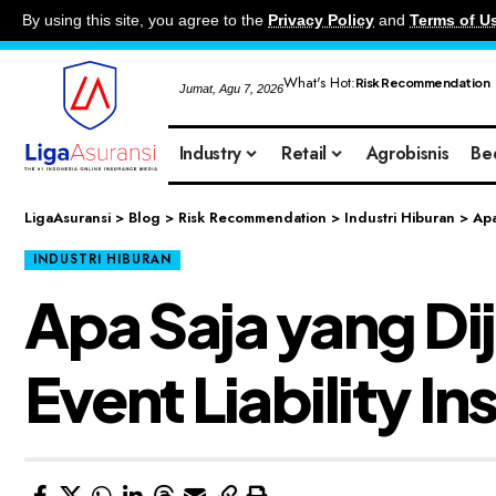
By using this site, you agree to the
Privacy Policy
and
Terms of U
What's Hot:
Risk Recommendation
Jumat, Agu 7, 2026
Industry
Retail
Agrobisnis
Be
LigaAsuransi
>
Blog
>
Risk Recommendation
>
Industri Hiburan
>
Apa
INDUSTRI HIBURAN
Apa Saja yang Di
Event Liability I