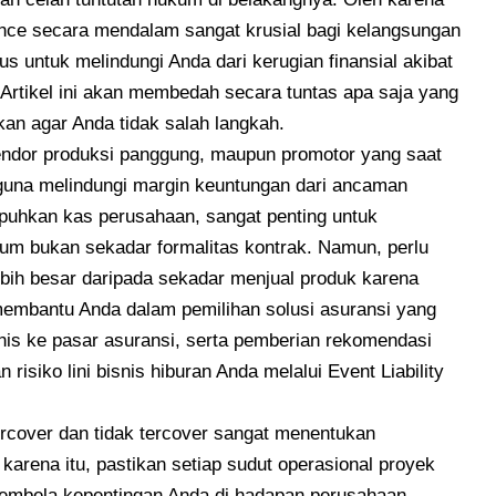
ance secara mendalam sangat krusial bagi kelangsungan
s untuk melindungi Anda dari kerugian finansial akibat
. Artikel ini akan membedah secara tuntas apa saja yang
an agar Anda tidak salah langkah.
vendor produksi panggung, maupun promotor yang saat
 guna melindungi margin keuntungan dari ancaman
puhkan kas perusahaan, sangat penting untuk
um bukan sekadar formalitas kontrak. Namun, perlu
ebih besar daripada sekadar menjual produk karena
 membantu Anda dalam pemilihan solusi asuransi yang
teknis ke pasar asuransi, serta pemberian rekomendasi
risiko lini bisnis hiburan Anda melalui Event Liability
cover dan tidak tercover sangat menentukan
 karena itu, pastikan setiap sudut operasional proyek
membela kepentingan Anda di hadapan perusahaan