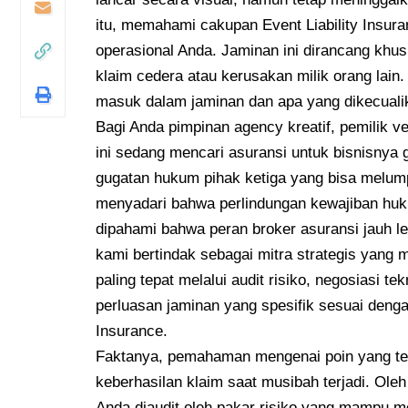
itu, memahami cakupan Event Liability Insur
operasional Anda. Jaminan ini dirancang khusu
klaim cedera atau kerusakan milik orang lain
masuk dalam jaminan dan apa yang dikecualik
Bagi Anda pimpinan agency kreatif, pemilik 
ini sedang mencari asuransi untuk bisnisnya
gugatan hukum pihak ketiga yang bisa melum
menyadari bahwa perlindungan kewajiban huk
dipahami bahwa peran broker asuransi jauh l
kami bertindak sebagai mitra strategis yang
paling tepat melalui audit risiko, negosiasi 
perluasan jaminan yang spesifik sesuai dengan 
Insurance.
Faktanya, pemahaman mengenai poin yang ter
keberhasilan klaim saat musibah terjadi. Oleh
Anda diaudit oleh pakar risiko yang mampu 