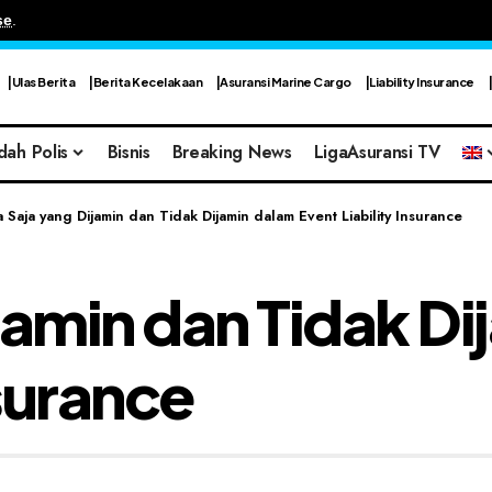
se
.
Ulas Berita
Berita Kecelakaan
Asuransi Marine Cargo
Liability Insurance
dah Polis
Bisnis
Breaking News
LigaAsuransi TV
 Saja yang Dijamin dan Tidak Dijamin dalam Event Liability Insurance
jamin dan Tidak D
nsurance