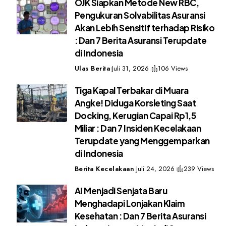
OJK Siapkan Metode New RBC,
Pengukuran Solvabilitas Asuransi
Akan Lebih Sensitif terhadap Risiko
: Dan 7 Berita Asuransi Terupdate
di Indonesia
Ulas Berita
Juli 31, 2026
106 Views
Tiga Kapal Terbakar di Muara
Angke! Diduga Korsleting Saat
Docking, Kerugian Capai Rp1,5
Miliar : Dan 7 Insiden Kecelakaan
Terupdate yang Menggemparkan
di Indonesia
Berita Kecelakaan
Juli 24, 2026
239 Views
AI Menjadi Senjata Baru
Menghadapi Lonjakan Klaim
Kesehatan : Dan 7 Berita Asuransi