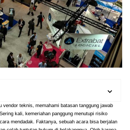
u vendor teknis, memahami batasan tanggung jawab
ering kali, kemeriahan panggung menutupi risiko
ecara mendadak. Faktanya, sebuah acara bisa berjalan
kan celah tuntutan hukum di belakangnya. Oleh karena