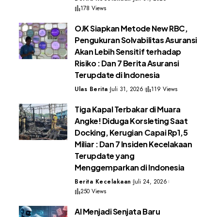
178 Views
OJK Siapkan Metode New RBC,
Pengukuran Solvabilitas Asuransi
Akan Lebih Sensitif terhadap
Risiko : Dan 7 Berita Asuransi
Terupdate di Indonesia
Ulas Berita
Juli 31, 2026
119 Views
Tiga Kapal Terbakar di Muara
Angke! Diduga Korsleting Saat
Docking, Kerugian Capai Rp1,5
Miliar : Dan 7 Insiden Kecelakaan
Terupdate yang
Menggemparkan di Indonesia
Berita Kecelakaan
Juli 24, 2026
250 Views
AI Menjadi Senjata Baru