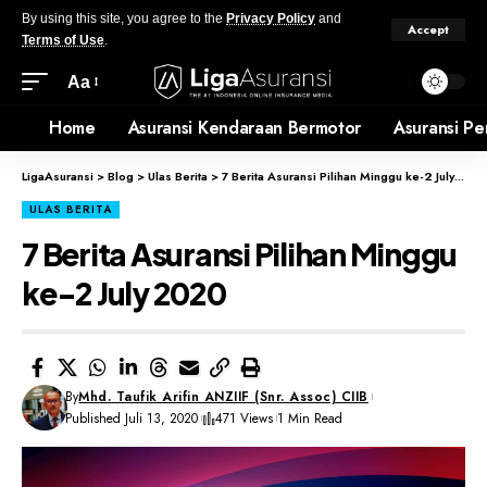
By using this site, you agree to the
Privacy Policy
and
Accept
Terms of Use
.
Aa
Home
Asuransi Kendaraan Bermotor
Asuransi Pe
LigaAsuransi
>
Blog
>
Ulas Berita
>
7 Berita Asuransi Pilihan Minggu ke-2 July 2020
ULAS BERITA
7 Berita Asuransi Pilihan Minggu
ke-2 July 2020
By
Mhd. Taufik Arifin ANZIIF (Snr. Assoc) CIIB
Published Juli 13, 2020
471 Views
1 Min Read