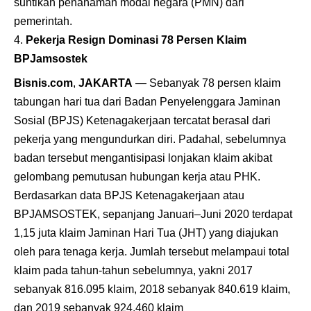
suntikan penanaman modal negara (PMN) dari
pemerintah.
Pekerja Resign Dominasi 78 Persen Klaim
BPJamsostek
Bisnis.com
,
JAKARTA
— Sebanyak 78 persen klaim
tabungan hari tua dari
Badan Penyelenggara Jaminan
Sosial (BPJS) Ketenagakerjaan
tercatat berasal dari
pekerja yang mengundurkan diri. Padahal, sebelumnya
badan tersebut mengantisipasi lonjakan klaim akibat
gelombang pemutusan hubungan kerja atau PHK.
Berdasarkan data BPJS Ketenagakerjaan atau
BPJAMSOSTEK, sepanjang Januari–Juni 2020 terdapat
1,15 juta klaim Jaminan Hari Tua (JHT) yang diajukan
oleh para tenaga kerja. Jumlah tersebut melampaui total
klaim pada tahun-tahun sebelumnya, yakni 2017
sebanyak 816.095 klaim, 2018 sebanyak 840.619 klaim,
dan 2019 sebanyak 924.460 klaim