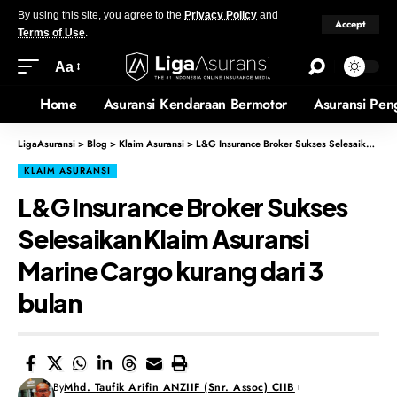
By using this site, you agree to the
Privacy Policy
and
Accept
Terms of Use
.
Aa
Home
Asuransi Kendaraan Bermotor
Asuransi Pen
LigaAsuransi
>
Blog
>
Klaim Asuransi
>
L&G Insurance Broker Sukses Selesaikan Klaim Asuransi Marine Cargo kurang dari 3 bulan
KLAIM ASURANSI
L&G Insurance Broker Sukses
Selesaikan Klaim Asuransi
Marine Cargo kurang dari 3
bulan
By
Mhd. Taufik Arifin ANZIIF (Snr. Assoc) CIIB