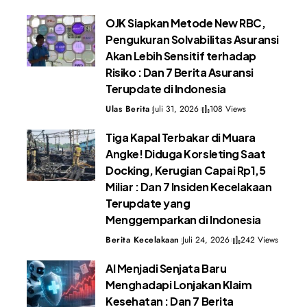
OJK Siapkan Metode New RBC,
Pengukuran Solvabilitas Asuransi
Akan Lebih Sensitif terhadap
Risiko : Dan 7 Berita Asuransi
Terupdate di Indonesia
Ulas Berita
Juli 31, 2026
108 Views
Tiga Kapal Terbakar di Muara
Angke! Diduga Korsleting Saat
Docking, Kerugian Capai Rp1,5
Miliar : Dan 7 Insiden Kecelakaan
Terupdate yang
Menggemparkan di Indonesia
Berita Kecelakaan
Juli 24, 2026
242 Views
AI Menjadi Senjata Baru
Menghadapi Lonjakan Klaim
Kesehatan : Dan 7 Berita