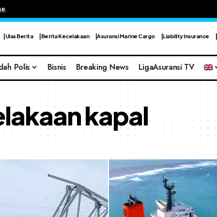
se
.
Ulas Berita
Berita Kecelakaan
Asuransi Marine Cargo
Liability Insurance
dah Polis
Bisnis
Breaking News
LigaAsuransi TV
elakaan kapal