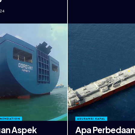
024
MMENDATION
ASURANSI KAPAL
uan Aspek
Apa Perbedaa