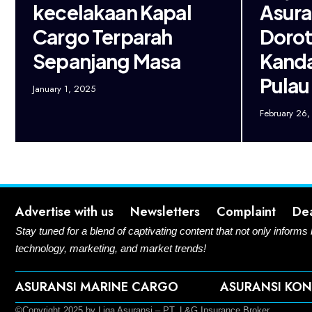
kecelakaan Kapal
Asura
Cargo Terparah
Dorot
Sepanjang Masa
Kanda
Pulau
January 1, 2025
February 26,
Advertise with us
Newsletters
Complaint
De
Stay tuned for a blend of captivating content that not only informs
technology, marketing, and market trends!
ASURANSI MARINE CARGO
ASURANSI KON
©Copyright 2025 by Liga Asuransi – PT. L&G Insurance Broker