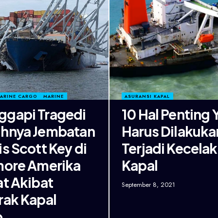
MARINE CARGO
MARINE
ASURANSI KAPAL
gapi Tragedi
10 Hal Penting 
hnya Jembatan
Harus Dilakuka
is Scott Key di
Terjadi Kecela
more Amerika
Kapal
at Akibat
September 8, 2021
rak Kapal
o