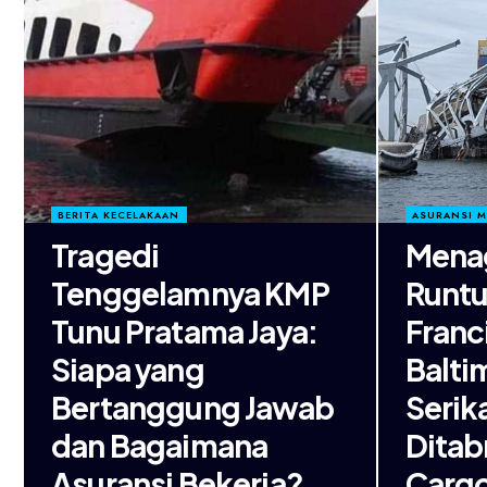
BERITA KECELAKAAN
ASURANSI 
Tragedi
Menag
Tenggelamnya KMP
Runtu
Tunu Pratama Jaya:
Franc
Siapa yang
Balti
Bertanggung Jawab
Serik
dan Bagaimana
Ditab
Asuransi Bekerja?
Carg