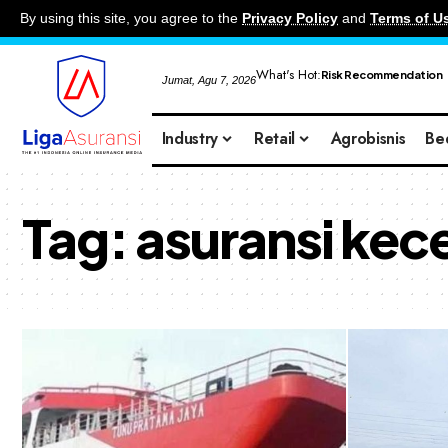
By using this site, you agree to the
Privacy Policy
and
Terms of U
What's Hot:
Risk Recommendation
Jumat, Agu 7, 2026
Industry
Retail
Agrobisnis
Be
Tag:
asuransi kec