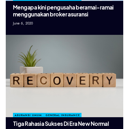
Mengapa kini pengusaha beramai-ramai
menggunakan broker asuransi
June 6, 2020
ASURANSI UMUM
GENERAL INSURANCE
Tiga Rahasia Sukses Di Era New Normal