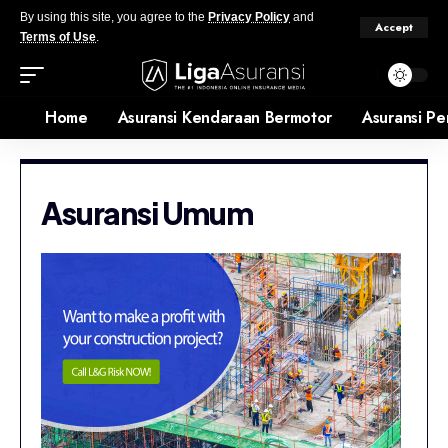
By using this site, you agree to the
Privacy Policy
and
Accept
Terms of Use
.
Home
Asuransi Kendaraan Bermotor
Asuransi Pe
Asuransi Umum