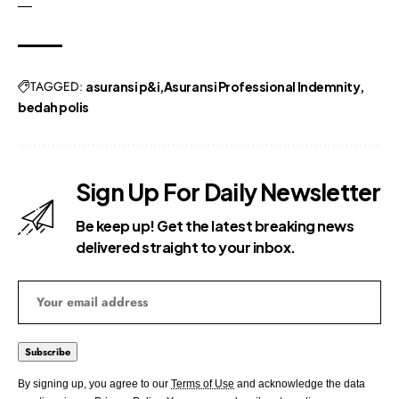
—
TAGGED:
asuransi p&i
Asuransi Professional Indemnity
bedah polis
Sign Up For Daily Newsletter
Be keep up! Get the latest breaking news
delivered straight to your inbox.
By signing up, you agree to our
Terms of Use
and acknowledge the data