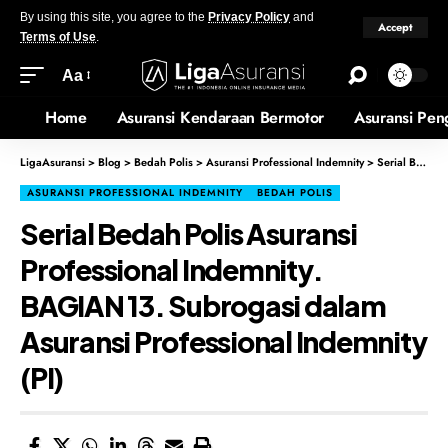
By using this site, you agree to the
Privacy Policy
and
Accept
Terms of Use
.
Aa
Home
Asuransi Kendaraan Bermotor
Asuransi Pen
LigaAsuransi
>
Blog
>
Bedah Polis
>
Asuransi Professional Indemnity
>
Serial Bedah Polis Asuransi Professional Indemnity. BAGIAN 13. Subrogasi dalam Asuransi Professional Indemnity (PI)
ASURANSI PROFESSIONAL INDEMNITY
BEDAH POLIS
Serial Bedah Polis Asuransi
Professional Indemnity.
BAGIAN 13. Subrogasi dalam
Asuransi Professional Indemnity
(PI)