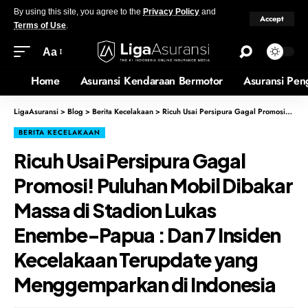
By using this site, you agree to the
Privacy Policy
and
Accept
Terms of Use
.
Aa
Home
Asuransi Kendaraan Bermotor
Asuransi Pen
LigaAsuransi
>
Blog
>
Berita Kecelakaan
>
Ricuh Usai Persipura Gagal Promosi! Puluhan Mobil Dibakar Massa di Stadion Lukas Enembe-Papua : Dan 7 Insiden Kecelakaan Terupdate yang Menggemparkan di Indonesia
BERITA KECELAKAAN
Ricuh Usai Persipura Gagal
Promosi! Puluhan Mobil Dibakar
Massa di Stadion Lukas
Enembe-Papua : Dan 7 Insiden
Kecelakaan Terupdate yang
Menggemparkan di Indonesia