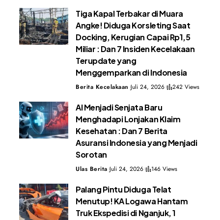
Tiga Kapal Terbakar di Muara
Angke! Diduga Korsleting Saat
Docking, Kerugian Capai Rp1,5
Miliar : Dan 7 Insiden Kecelakaan
Terupdate yang
Menggemparkan di Indonesia
Berita Kecelakaan
Juli 24, 2026
242 Views
AI Menjadi Senjata Baru
Menghadapi Lonjakan Klaim
Kesehatan : Dan 7 Berita
Asuransi Indonesia yang Menjadi
Sorotan
Ulas Berita
Juli 24, 2026
146 Views
Palang Pintu Diduga Telat
Menutup! KA Logawa Hantam
Truk Ekspedisi di Nganjuk, 1