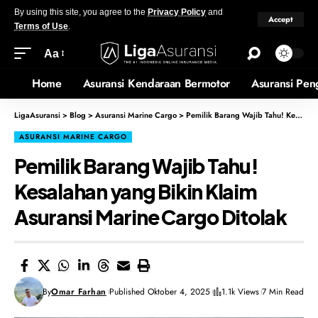
By using this site, you agree to the
Privacy Policy
and
Accept
Terms of Use
.
Aa
Home
Asuransi Kendaraan Bermotor
Asuransi Pen
LigaAsuransi
>
Blog
>
Asuransi Marine Cargo
>
Pemilik Barang Wajib Tahu! Kesalahan yang Bikin Klaim Asuransi Marine Cargo Ditolak
ASURANSI MARINE CARGO
Pemilik Barang Wajib Tahu!
Kesalahan yang Bikin Klaim
Asuransi Marine Cargo Ditolak
By
Omar Farhan
Published Oktober 4, 2025
1.1k Views
7 Min Read