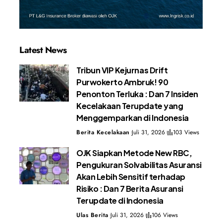
Latest News
Tribun VIP Kejurnas Drift
Purwokerto Ambruk! 90
Penonton Terluka : Dan 7 Insiden
Kecelakaan Terupdate yang
Menggemparkan di Indonesia
Berita Kecelakaan
Juli 31, 2026
103 Views
OJK Siapkan Metode New RBC,
Pengukuran Solvabilitas Asuransi
Akan Lebih Sensitif terhadap
Risiko : Dan 7 Berita Asuransi
Terupdate di Indonesia
Ulas Berita
Juli 31, 2026
106 Views