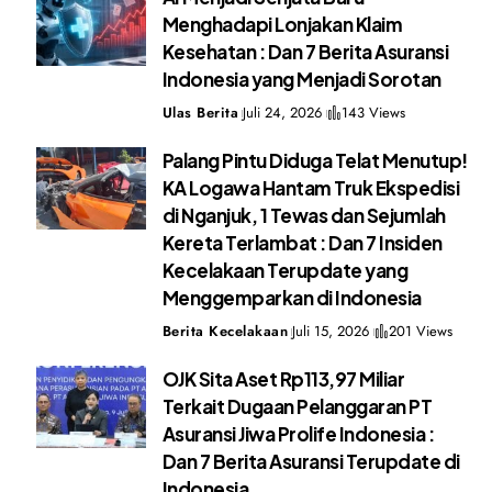
Menghadapi Lonjakan Klaim
Kesehatan : Dan 7 Berita Asuransi
Indonesia yang Menjadi Sorotan
Ulas Berita
Juli 24, 2026
143 Views
Palang Pintu Diduga Telat Menutup!
KA Logawa Hantam Truk Ekspedisi
di Nganjuk, 1 Tewas dan Sejumlah
Kereta Terlambat : Dan 7 Insiden
Kecelakaan Terupdate yang
Menggemparkan di Indonesia
Berita Kecelakaan
Juli 15, 2026
201 Views
OJK Sita Aset Rp113,97 Miliar
Terkait Dugaan Pelanggaran PT
Asuransi Jiwa Prolife Indonesia :
Dan 7 Berita Asuransi Terupdate di
Indonesia