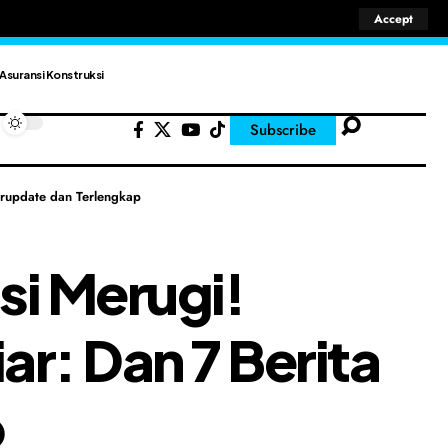
Accept
Asuransi Konstruksi
Subscribe
erupdate dan Terlengkap
si Merugi!
r: Dan 7 Berita
p