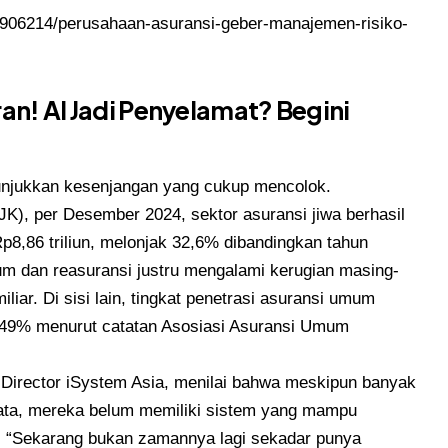
-7906214/perusahaan-asuransi-geber-manajemen-risiko-
ran! AI Jadi Penyelamat? Begini
nunjukkan kesenjangan yang cukup mencolok.
K), per Desember 2024, sektor asuransi jiwa berhasil
p8,86 triliun, melonjak 32,6% dibandingkan tahun
um dan reasuransi justru mengalami kerugian masing-
liar. Di sisi lain, tingkat penetrasi asuransi umum
,49% menurut catatan Asosiasi Asuransi Umum
ng Director iSystem Asia, menilai bahwa meskipun banyak
ta, mereka belum memiliki sistem yang mampu
s. “Sekarang bukan zamannya lagi sekadar punya