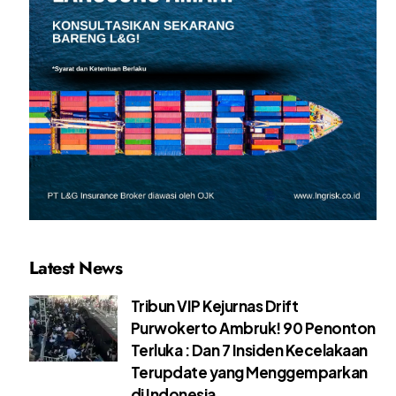
Latest News
Tribun VIP Kejurnas Drift
Purwokerto Ambruk! 90 Penonton
Terluka : Dan 7 Insiden Kecelakaan
Terupdate yang Menggemparkan
di Indonesia