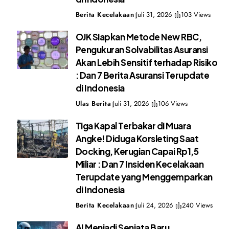
Berita Kecelakaan
Juli 31, 2026
103 Views
OJK Siapkan Metode New RBC,
Pengukuran Solvabilitas Asuransi
Akan Lebih Sensitif terhadap Risiko
: Dan 7 Berita Asuransi Terupdate
di Indonesia
Ulas Berita
Juli 31, 2026
106 Views
Tiga Kapal Terbakar di Muara
Angke! Diduga Korsleting Saat
Docking, Kerugian Capai Rp1,5
Miliar : Dan 7 Insiden Kecelakaan
Terupdate yang Menggemparkan
di Indonesia
Berita Kecelakaan
Juli 24, 2026
240 Views
AI Menjadi Senjata Baru