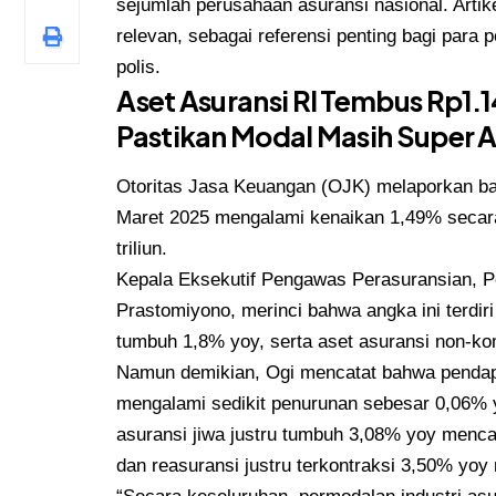
sejumlah perusahaan asuransi nasional. Artik
relevan, sebagai referensi penting bagi para 
polis.
Aset Asuransi RI Tembus Rp1.1
Pastikan Modal Masih Super 
Otoritas Jasa Keuangan (OJK) melaporkan bahw
Maret 2025 mengalami kenaikan 1,49% secara
triliun.
Kepala Eksekutif Pengawas Perasuransian, 
Prastomiyono, merinci bahwa angka ini terdiri
tumbuh 1,8% yoy, serta aset asuransi non-kom
Namun demikian, Ogi mencatat bahwa pendap
mengalami sedikit penurunan sebesar 0,06% yo
asuransi jiwa justru tumbuh 3,08% yoy menca
dan reasuransi justru terkontraksi 3,50% yoy 