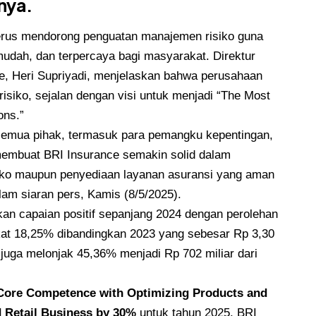
nya.
terus mendorong penguatan manajemen risiko guna
udah, dan terpercaya bagi masyarakat. Direktur
, Heri Supriyadi, menjelaskan bahwa perusahaan
 risiko, sejalan dengan visi untuk menjadi “The Most
ons.”
semua pihak, termasuk para pemangku kepentingan,
membuat BRI Insurance semakin solid dalam
isiko maupun penyediaan layanan asuransi yang aman
lam siaran pers, Kamis (8/5/2025).
an capaian positif sepanjang 2024 dengan perolehan
gkat 18,25% dibandingkan 2023 yang sebesar Rp 3,30
n juga melonjak 45,36% menjadi Rp 702 miliar dari
f Core Competence with Optimizing Products and
 Retail Business by 30%
untuk tahun 2025, BRI