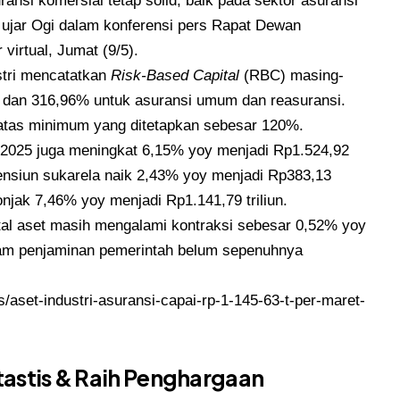
ansi komersial tetap solid, baik pada sektor asuransi
 ujar Ogi dalam konferensi pers Rapat Dewan
irtual, Jumat (9/5).
stri mencatatkan
Risk-Based Capital
(RBC) masing-
a dan 316,96% untuk asuransi umum dan reasuransi.
batas minimum yang ditetapkan sebesar 120%.
ret 2025 juga meningkat 6,15% yoy menjadi Rp1.524,92
m pensiun sukarela naik 2,43% yoy menjadi Rp383,13
onjak 7,46% yoy menjadi Rp1.141,79 triliun.
otal aset masih mengalami kontraksi sebesar 0,52% yoy
gram penjaminan pemerintah belum sepenuhnya
aset-industri-asuransi-capai-rp-1-145-63-t-per-maret-
tastis & Raih Penghargaan