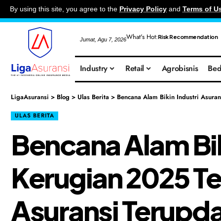
By using this site, you agree to the
Privacy Policy
and
Terms of U
What's Hot:
Risk Recommendation
Jumat, Agu 7, 2026
Industry
Retail
Agrobisnis
Bed
LigaAsuransi
>
Blog
>
Ulas Berita
>
Bencana Alam Bikin Industri Asura
ULAS BERITA
Bencana Alam Bik
Kerugian 2025 Te
Asuransi Terupda