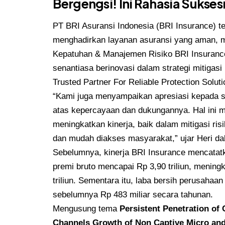
Bergengsi! Ini Rahasia Sukses
PT BRI Asuransi Indonesia (BRI Insurance) 
menghadirkan layanan asuransi yang aman, m
Kepatuhan & Manajemen Risiko BRI Insurance
senantiasa berinovasi dalam strategi mitigasi
Trusted Partner For Reliable Protection Soluti
“Kami juga menyampaikan apresiasi kepada 
atas kepercayaan dan dukungannya. Hal ini 
meningkatkan kinerja, baik dalam mitigasi r
dan mudah diakses masyarakat,” ujar Heri da
Sebelumnya, kinerja BRI Insurance mencatatk
premi bruto mencapai Rp 3,90 triliun, menin
triliun. Sementara itu, laba bersih perusahaa
sebelumnya Rp 483 miliar secara tahunan.
Mengusung tema
Persistent Penetration o
Channels Growth of Non Captive Micro and