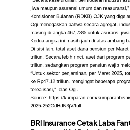
“Secara keseluruhan, permodalan industri asur
jiwa maupun asuransi umum dan reasuransi,”
Komisioner Bulanan (RDKB) OJK yang digelar v
Ogi menegaskan bahwa secara agregat, indu
masing di angka 467,73% untuk asuransi jiw
Kedua angka ini masih jauh di atas ambang 
Di sisi lain, total aset dana pensiun per Ma
triliun. Secara lebih rinci, aset dari progra
triliun, sedangkan program pensiun wajib mel
“Untuk sektor penjaminan, per Maret 2025, t
ke Rp47,12 triliun, mengingat beberapa pro
terealisasi,” jelas Ogi.
Source:
https://kumparan.com/kumparanbisnis/
2025-252GdHdN3jV/full
BRI Insurance Cetak Laba Fan