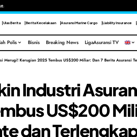
se
.
Ulas Berita
Berita Kecelakaan
Asuransi Marine Cargo
Liability Insurance
ah Polis
Bisnis
Breaking News
LigaAsuransi TV
nsi Merugi! Kerugian 2025 Tembus US$200 Miliar: Dan 7 Berita Asuransi T
in Industri Asuran
mbus US$200 Milia
te dan Terlengka